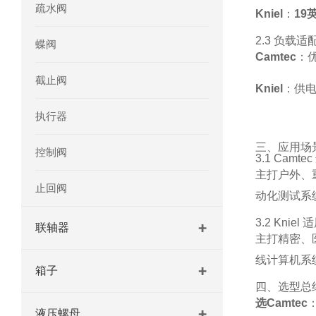
疏水阀
Kniel
：
19
2.3 负载适
蝶阀
Camtec
：
截止阀
Kniel
：供
执行器
三、应用场
控制阀
3.1 Camt
主打户外、
止回阀
动化测试系
3.2 Kniel
联轴器
主打精密、
线计算机系
箱子
四、选型总
选Camtec
液压螺母