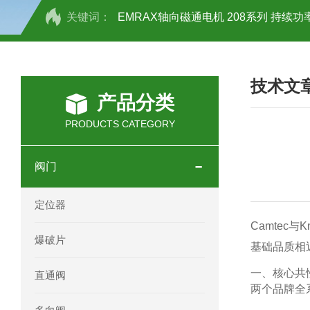
关键词：
EMRAX轴向磁通电机 208系列 持续功率
SCHOTT光源 KL2500系列技术参数详
技术文
OEMER三相同步电机MTES 132SB/
产品分类
OEMER三相同步电机MTES 160MA/
PRODUCTS CATEGORY
OEMER三相同步电机MTES 132SA/
阀门
OEMER电机QLS 180M环保农业领域
定位器
mini motor电机AM 80P参数特点介绍
Camte
爆破片
基础品质相近
mini motor电机AM 66T参数特点介绍
一、核心共
直通阀
两个品牌全
mini motor电机AM 440M3T参数特点