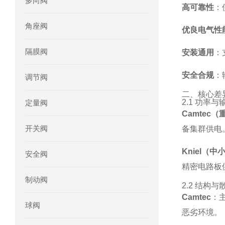
多向阀
高可靠性
：
mini motor电机MCE 320P2T参数特点
角座阀
优良电气性
mini motor电机MC230P3T 20- B参
隔膜阀
安装通用
：
Ac-motoren交流电机3RT1026-1AC
安全合规
：
调节阀
AC-motoren交流电机FCA 132S-4/P
二、核心差
2.1 功率
定量阀
AC-motoren交流电机ACM 160M-4参
Camtec
开关阀
备集群供电
AC-MOTOREN电机FCPA 80B-6参数
Kniel（
安全阀
AC-MOTOREN电机FCPA 71B-2参数
精密电路板
制动阀
2.2 结构
Camtec
：
球阀
恶劣环境。