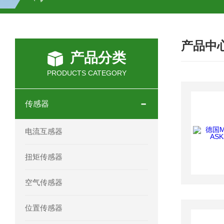
SCHOTT光源 KL2500系列技术参数详
产品中
OEMER三相同步电机MTES 132SB/
产品分类
OEMER三相同步电机MTES 160MA/
PRODUCTS CATEGORY
OEMER三相同步电机MTES 132SA/
传感器
OEMER电机QLS 180M环保农业领域
电流互感器
mini motor电机AM 80P参数特点介绍
扭矩传感器
mini motor电机AM 66T参数特点介绍
空气传感器
mini motor电机AM 440M3T参数特点
位置传感器
mini motor电机MCE 320P2T参数特点