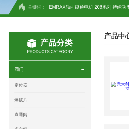
关键词：
EMRAX轴向磁通电机 208系列 持续功率
SCHOTT光源 KL2500系列技术参数详
产品中
OEMER三相同步电机MTES 132SB/
产品分类
OEMER三相同步电机MTES 160MA/
PRODUCTS CATEGORY
OEMER三相同步电机MTES 132SA/
阀门
OEMER电机QLS 180M环保农业领域
定位器
mini motor电机AM 80P参数特点介绍
爆破片
mini motor电机AM 66T参数特点介绍
直通阀
mini motor电机AM 440M3T参数特点