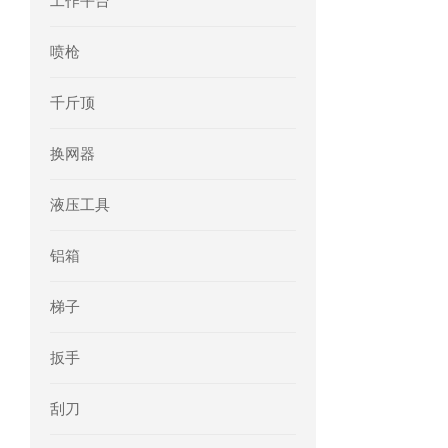
工作平台
mini motor电机MCE 320P2T参数特点
喷枪
mini motor电机MC230P3T 20- B参
千斤顶
Ac-motoren交流电机3RT1026-1AC
换网器
AC-motoren交流电机FCA 132S-4/P
液压工具
AC-motoren交流电机ACM 160M-4参
铝箱
AC-MOTOREN电机FCPA 80B-6参数
梯子
AC-MOTOREN电机FCPA 71B-2参数
扳手
刮刀