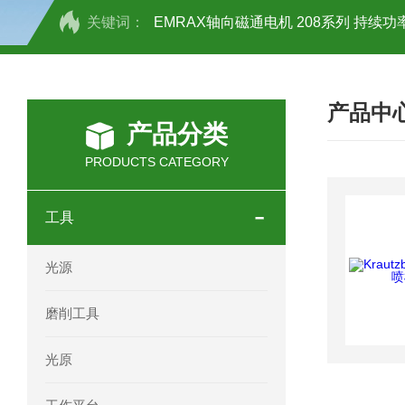
关键词：
EMRAX轴向磁通电机 208系列 持续功率
SCHOTT光源 KL2500系列技术参数详
产品中
OEMER三相同步电机MTES 132SB/
产品分类
OEMER三相同步电机MTES 160MA/
PRODUCTS CATEGORY
OEMER三相同步电机MTES 132SA/
工具
OEMER电机QLS 180M环保农业领域
光源
mini motor电机AM 80P参数特点介绍
磨削工具
mini motor电机AM 66T参数特点介绍
光原
mini motor电机AM 440M3T参数特点