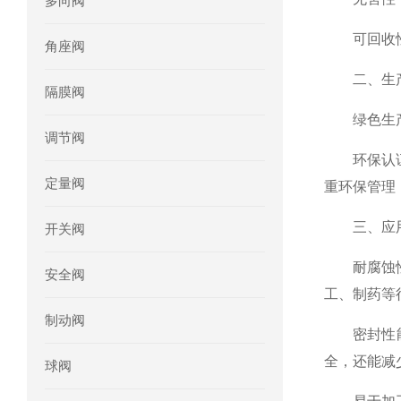
多向阀
mini motor电机MCE 320P2T参数特点
可回收性：
角座阀
mini motor电机MC230P3T 20- B参
二、生产
隔膜阀
Ac-motoren交流电机3RT1026-1AC
绿色生产工
调节阀
AC-motoren交流电机FCA 132S-4/P
环保认证：T
定量阀
重环保管理
AC-motoren交流电机ACM 160M-4参
三、应用
开关阀
AC-MOTOREN电机FCPA 80B-6参数
耐腐蚀性和
安全阀
AC-MOTOREN电机FCPA 71B-2参数
工、制药等
制动阀
密封性
全，还能减
球阀