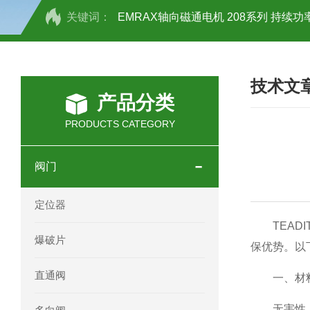
关键词：
EMRAX轴向磁通电机 208系列 持续功率
SCHOTT光源 KL2500系列技术参数详
技术文
OEMER三相同步电机MTES 132SB/
产品分类
OEMER三相同步电机MTES 160MA/
PRODUCTS CATEGORY
OEMER三相同步电机MTES 132SA/
阀门
OEMER电机QLS 180M环保农业领域
定位器
mini motor电机AM 80P参数特点介绍
TEADI
爆破片
保优势。以
mini motor电机AM 66T参数特点介绍
直通阀
一、材料
mini motor电机AM 440M3T参数特点
无害性：T