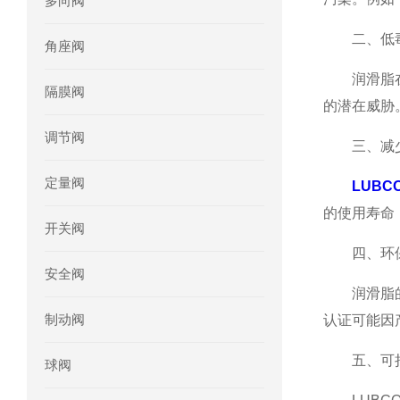
多向阀
mini motor电机MCE 320P2T参数特点
二、低
角座阀
mini motor电机MC230P3T 20- B参
润滑脂在生
隔膜阀
的潜在威胁
Ac-motoren交流电机3RT1026-1AC
调节阀
三、减少
AC-motoren交流电机FCA 132S-4/P
定量阀
LUBC
AC-motoren交流电机ACM 160M-4参
的使用寿命
开关阀
AC-MOTOREN电机FCPA 80B-6参数
四、环保
安全阀
AC-MOTOREN电机FCPA 71B-2参数
润滑脂的部
制动阀
认证可能因
五、可持
球阀