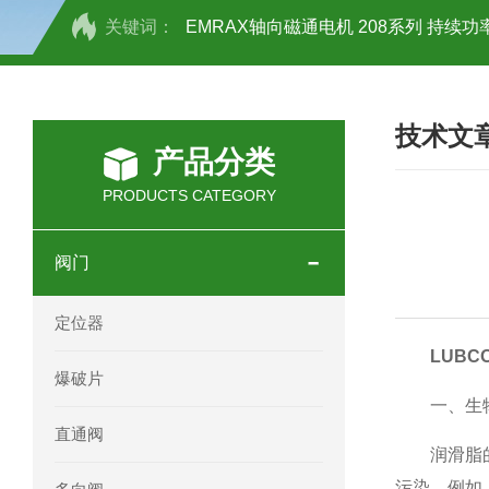
关键词：
EMRAX轴向磁通电机 208系列 持续功率
SCHOTT光源 KL2500系列技术参数详
技术文
OEMER三相同步电机MTES 132SB/
产品分类
OEMER三相同步电机MTES 160MA/
PRODUCTS CATEGORY
OEMER三相同步电机MTES 132SA/
阀门
OEMER电机QLS 180M环保农业领域
定位器
mini motor电机AM 80P参数特点介绍
LUBC
爆破片
一、生物
mini motor电机AM 66T参数特点介绍
直通阀
润滑脂的部
mini motor电机AM 440M3T参数特点
污染。例如，