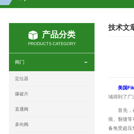
SCHOTT光源 KL2500系列技术参数详
技术文
OEMER三相同步电机MTES 132SB/
产品分类
OEMER三相同步电机MTES 160MA/
PRODUCTS CATEGORY
OEMER三相同步电机MTES 132SA/
阀门
OEMER电机QLS 180M环保农业领域
定位器
mini motor电机AM 80P参数特点介绍
美国Fik
爆破片
域得到了广
mini motor电机AM 66T参数特点介绍
直通阀
首先，在生
mini motor电机AM 440M3T参数特点
痕、裂缝等
多向阀
备免受超压
mini motor电机MCE 320P2T参数特点