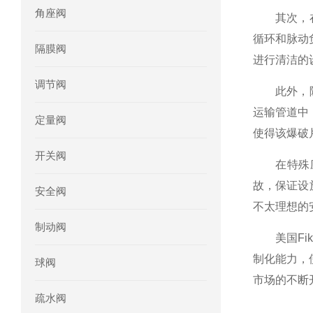
角座阀
其次，在食
mini motor电机MC230P3T 20- B参
循环和脉动
隔膜阀
进行清洁的
Ac-motoren交流电机3RT1026-1AC
调节阀
此外，随着
AC-motoren交流电机FCA 132S-4/P
运输管道中
定量阀
使得该爆破
AC-motoren交流电机ACM 160M-4参
开关阀
在特殊应用
AC-MOTOREN电机FCPA 80B-6参数
故，保证设
安全阀
AC-MOTOREN电机FCPA 71B-2参数
不太理想的
制动阀
美国Fik
制化能力，
球阀
市场的不断
疏水阀