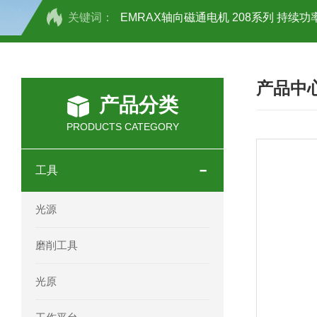
关键词：
EMRAX轴向磁通电机 208系列 持续功率
SCHOTT光源 KL2500系列技术参数详
产品中
OEMER三相同步电机MTES 132SB/
产品分类
OEMER三相同步电机MTES 160MA/
PRODUCTS CATEGORY
OEMER三相同步电机MTES 132SA/
工具
OEMER电机QLS 180M环保农业领域
光源
mini motor电机AM 80P参数特点介绍
磨削工具
mini motor电机AM 66T参数特点介绍
光原
mini motor电机AM 440M3T参数特点