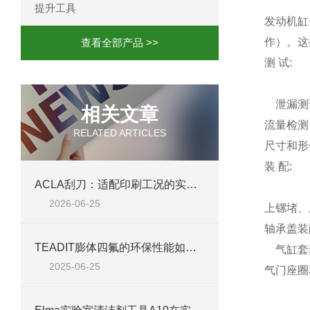
提升工具
发动机缸
作）。这
查看全部产品 >>
测 试:
泄漏测
相关文章
流量检测
RELATED ARTICLES
尺寸和形
装 配:
ACLA刮刀：适配印刷工况的实用工艺配件
2026-06-25
上镙堵、
轴承盖装
TEADIT膨体四氟的环保性能如何？
气缸套
2025-06-25
气门座圈