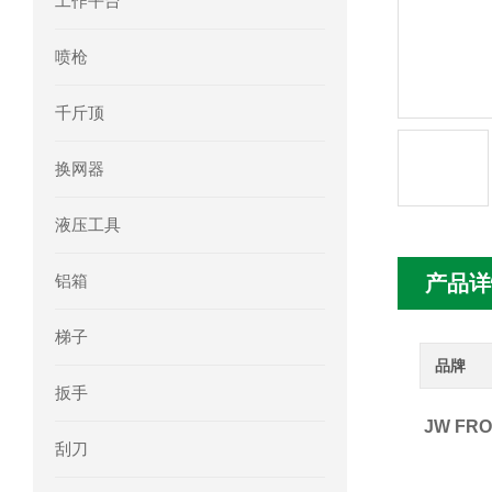
工作平台
mini motor电机MCE 320P2T参数特点
喷枪
mini motor电机MC230P3T 20- B参
千斤顶
Ac-motoren交流电机3RT1026-1AC
换网器
AC-motoren交流电机FCA 132S-4/P
液压工具
AC-motoren交流电机ACM 160M-4参
铝箱
产品详
AC-MOTOREN电机FCPA 80B-6参数
梯子
AC-MOTOREN电机FCPA 71B-2参数
品牌
扳手
JW F
刮刀