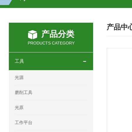
SCHOTT光源 KL2500系列技术参数详
产品中
OEMER三相同步电机MTES 132SB/
产品分类
OEMER三相同步电机MTES 160MA/
PRODUCTS CATEGORY
OEMER三相同步电机MTES 132SA/
工具
OEMER电机QLS 180M环保农业领域
光源
mini motor电机AM 80P参数特点介绍
磨削工具
mini motor电机AM 66T参数特点介绍
光原
mini motor电机AM 440M3T参数特点
工作平台
mini motor电机MCE 320P2T参数特点