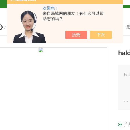
欢迎您！
解
来自局域网的朋友！有什么可以帮
助您的吗？
心
2参数及应用
/ PRODUCTS
2参数及应用
ha
2参数应用
应用
h
品
介绍
产
介绍