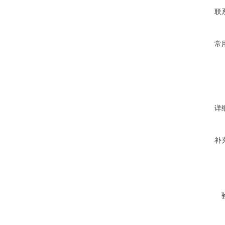
联
常
详
补