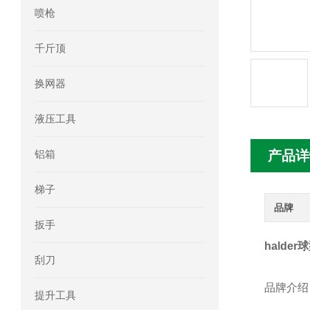
喷枪
mini motor电机MC230P3T 20- B参
千斤顶
Ac-motoren交流电机3RT1026-1AC
换网器
AC-motoren交流电机FCA 132S-4/P
液压工具
AC-motoren交流电机ACM 160M-4参
铝箱
产品详
AC-MOTOREN电机FCPA 80B-6参数
梯子
AC-MOTOREN电机FCPA 71B-2参数
品牌
扳手
halde
刮刀
品牌介绍
提升工具