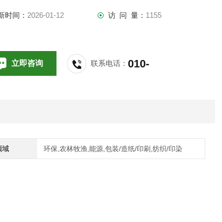
新时间：
2026-01-12
访 问 量：
1155
们和我们的客户正面临着一个高度变化和复杂的市场的需求 - 高
性, 高精度, 高效率的生产。
010-
立即咨询
联系电话：
64714988,196
于我们的高质量标准, 目标导向思考, 确保我们产品的最佳化。
alder定位为有竞争力的合作伙伴，帮助并满足市场的需求。
领域
环保,农林牧渔,能源,包装/造纸/印刷,纺织/印染