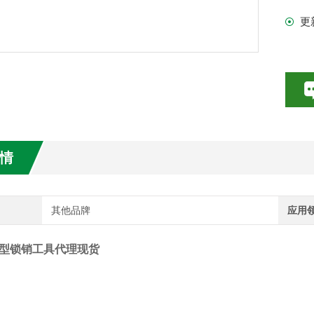
更
我
数特点介绍
弹
20参数介绍
HE参数介绍
由
数介绍
H
情
介绍
介绍
其他品牌
应用
r球型锁销工具代理现货