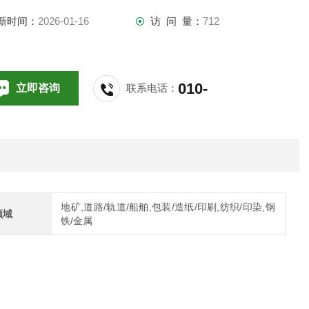
新时间：
2026-01-16
访 问 量：
712
重达 600 kg
键数据
010-
立即咨询
联系电话：
64714988,196
高温度 90°C 中水
高温度 150°C 介质油
地矿,道路/轨道/船舶,包装/造纸/印刷,纺织/印染,钢
领域
铁/金属