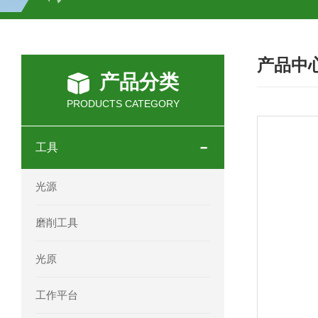
SCHOTT光源 KL2500系列技术参数详
产品中
OEMER三相同步电机MTES 132SB/
产品分类
OEMER三相同步电机MTES 160MA/
PRODUCTS CATEGORY
OEMER三相同步电机MTES 132SA/
工具
OEMER电机QLS 180M环保农业领域
光源
mini motor电机AM 80P参数特点介绍
磨削工具
mini motor电机AM 66T参数特点介绍
光原
mini motor电机AM 440M3T参数特点
工作平台
mini motor电机MCE 320P2T参数特点