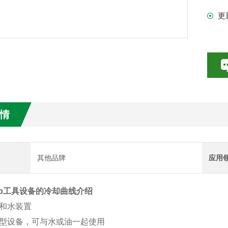
更
模具
数特点介绍
20参数介绍
关
HE参数介绍
数介绍
最
情
介绍
最
介绍
其他品牌
应用
temp工具设备的冷却曲线介绍
和水装置
型设备，可与水或油一起使用