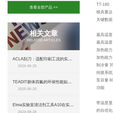
TT-180
查看全部产品 >>
模具重达 6
关键数据
相关文章
最高温度 
RELATED ARTICLES
最高温度 
加热能力 
加热能力 
ACLA刮刀：适配印刷工况的实用工艺配件
制冷量 35
2026-06-25
间接系统
泵容量 60
TEADIT膨体四氟的环保性能如何？
功能
2025-06-25
带温度显
Elma实验室清洁剂工具A10在实验室清洁中的应用
的自优化温
2024-08-28