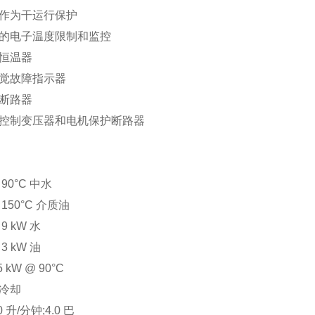
作为干运行保护
的电子温度限制和监控
恒温器
觉故障指示器
断路器
控制变压器和电机保护断路器
90°C 中水
150°C 介质油
9 kW 水
3 kW 油
 kW @ 90°C
冷却
 升/分钟;4.0 巴