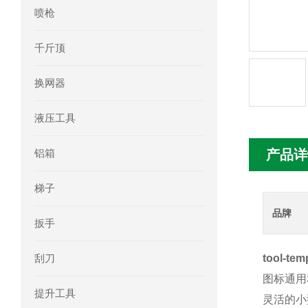
喷枪
mini motor电机MC230P3T 20- B参
千斤顶
Ac-motoren交流电机3RT1026-1AC
换网器
AC-motoren交流电机FCA 132S-4/P
液压工具
AC-motoren交流电机ACM 160M-4参
铝箱
产品详
AC-MOTOREN电机FCPA 80B-6参数
梯子
AC-MOTOREN电机FCPA 71B-2参数
品牌
扳手
刮刀
tool-
图标通用
提升工具
灵活的小