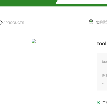
解
心
2参数及应用
您的位
/ PRODUCTS
2参数及应用
to
2参数应用
应用
t
图
灵
介绍
产
TT
介绍