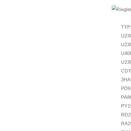
TYP: U
U23
U23
U40
U230 ma
CDY-4
3HAC0
PD911
PA866
PY194
RD200
RA200