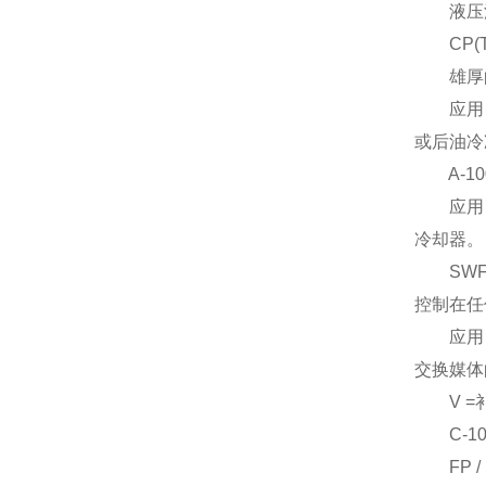
液压油和
CP(T
雄厚的设
应用:全
或后油冷
A-10
应用：冷
冷却器。
SWF 
控制在任
应用：要
交换媒体
V =补
C-100
FP / 