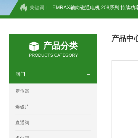
关键词：
EMRAX轴向磁通电机 208系列 持续功率
SCHOTT光源 KL2500系列技术参数详
产品中
OEMER三相同步电机MTES 132SB/
产品分类
OEMER三相同步电机MTES 160MA/
PRODUCTS CATEGORY
OEMER三相同步电机MTES 132SA/
阀门
OEMER电机QLS 180M环保农业领域
定位器
mini motor电机AM 80P参数特点介绍
爆破片
mini motor电机AM 66T参数特点介绍
直通阀
mini motor电机AM 440M3T参数特点