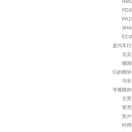
RM194
PD264
PA1941
3HAC02
ECIA
是汽车行
北京汉达
德国FU
们的模块
与安全生
等规模的
主营
管壳式
垫片式
钎焊板