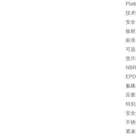
Platten
技术数据：
安全：我
板材
标准：不锈钢1
可选：1.
垫片
NBR(
EPDM(
氟橡胶
应要求
特别
安全换热
不锈钢
紧凑型双