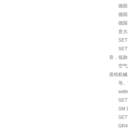
德国 FUN
德国 FUN
德国 FUNK
意大利S
SETT
SETT
音，低脉
空气混合
造纸机械
等。详
settim
SETT
SM 系列
SETT
GR472V