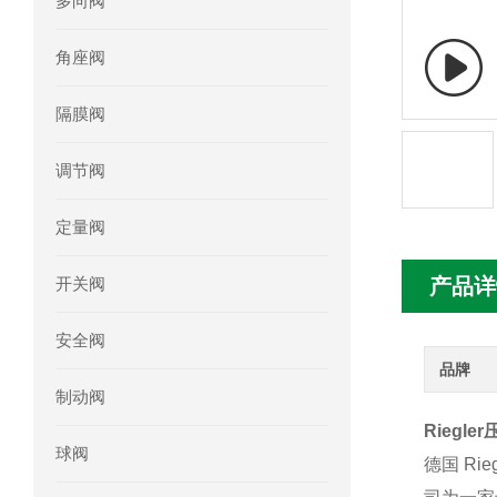
多向阀
mini motor电机MCE 320P2T参数特点
角座阀
mini motor电机MC230P3T 20- B参
隔膜阀
Ac-motoren交流电机3RT1026-1AC
调节阀
AC-motoren交流电机FCA 132S-4/P
定量阀
AC-motoren交流电机ACM 160M-4参
开关阀
产品详
AC-MOTOREN电机FCPA 80B-6参数
安全阀
AC-MOTOREN电机FCPA 71B-2参数
品牌
制动阀
Riegle
球阀
德国 Ri