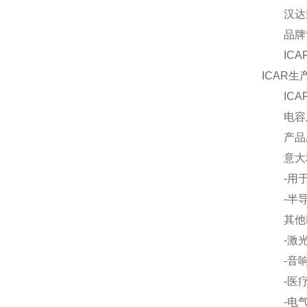
汉达森源
品牌背
ICAR
ICAR
ICAR
电容及其
产品应
意大利IC
-用于工
-半导
其他IC
-激光设
-音响
-医疗
-电气