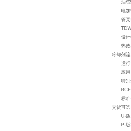
油/空
电加
管壳式
TD
设计
热效率高
冷却剂流
运行成
应用
特别适
BCF/
标准化和
交货可选
U-版
P-版