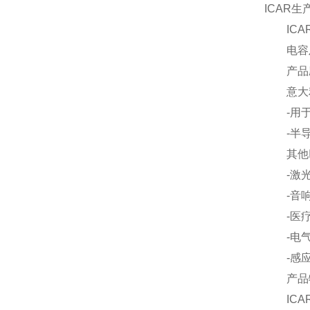
ICAR
ICAR
电容及其
产品应
意大利IC
-用于工
-半导
其他IC
-激光设
-音响
-医疗
-电气
-感应
产品特
ICAR