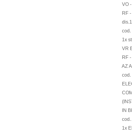
VO - VP/
RF - PTF
dis.1
cod. 1
1x st
VR EURO
RF - (T
AZ AA -
cod. N
ELECTR
COMPLE
(INSTR
IN BR
cod. A
1x ELE