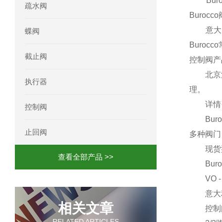
Burocc
疏水阀
Burocc
意大利 B
蝶阀
Buroc
截止阀
控制阀产品
北京汉达森
执行器
理。
详情咨
控制阀
Buroc
止回阀
多种阀门
现货型
查看全部产品 >>
Buroc
VO - V
意大利B
相关文章
控制阀系列
RELATED ARTICLES