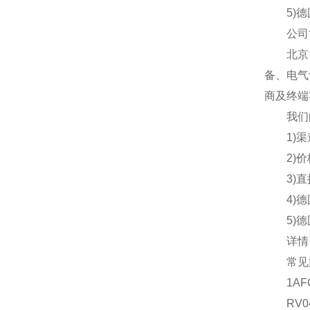
5)德国
公司
北京汉
备、电气
商及终端
我们的
1)渠道
2)价格
3)直接
4)德国
5)德
详情咨
常见
1AFC
RV040