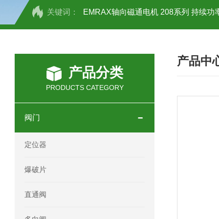
关键词：
EMRAX轴向磁通电机 208系列 持续功率
SCHOTT光源 KL2500系列技术参数详
产品中
OEMER三相同步电机MTES 132SB/
产品分类
OEMER三相同步电机MTES 160MA/
PRODUCTS CATEGORY
OEMER三相同步电机MTES 132SA/
阀门
OEMER电机QLS 180M环保农业领域
定位器
mini motor电机AM 80P参数特点介绍
爆破片
mini motor电机AM 66T参数特点介绍
直通阀
mini motor电机AM 440M3T参数特点