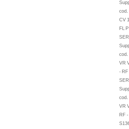
Supply a
cod. O
CV 160 
FL PN40
SERV. S
Supply a
cod. O5
VR VPOO
- RF - 
SERV. S
Supply a
cod. O
VR VPOO
RF - (T
S136 - 