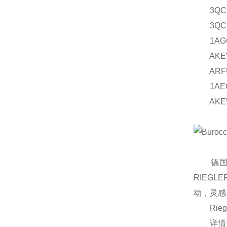
3QCE1
3QCE1
1AGC2
AKEVS
ARFUA
1AEC2
AKEVS
德国 R
RIEG
动，灵感
Rieg
详情咨