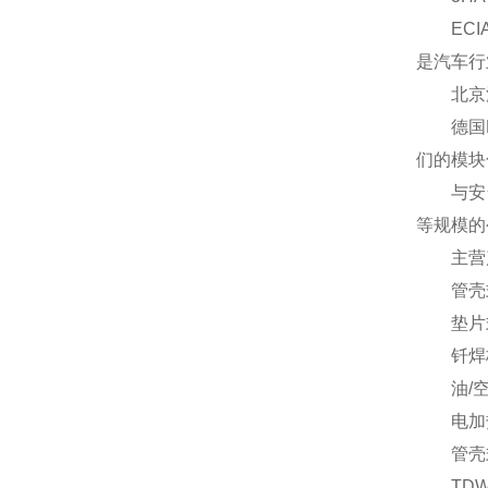
ECIA
是汽车行
北京汉达
德国FU
们的模块
与安全生
等规模的
主营
管壳式
垫片式
钎焊板
油/空
电加
管壳式
TD