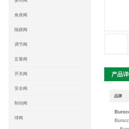
多向阀
mini motor电机MCE 320P2T参数特点
角座阀
mini motor电机MC230P3T 20- B参
隔膜阀
Ac-motoren交流电机3RT1026-1AC
调节阀
AC-motoren交流电机FCA 132S-4/P
定量阀
AC-motoren交流电机ACM 160M-4参
开关阀
产品详
AC-MOTOREN电机FCPA 80B-6参数
安全阀
AC-MOTOREN电机FCPA 71B-2参数
品牌
制动阀
Buro
球阀
Buro