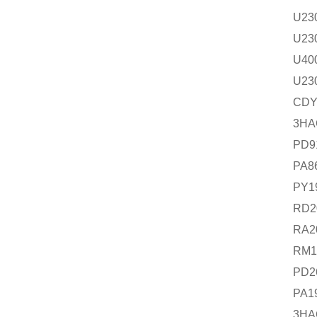
U23
U23
U40
U230 ma
CDY-4
3HAC0
PD911
PA866
PY194
RD200
RA200
RM194
PD264
PA1941
3HAC02