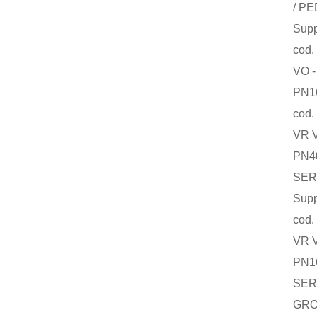
/ PED T
Supply a
cod. O
VO - VP/
PN16 RF 
cod. 
VR VPOO
PN40 - 
SERV. S
Supply a
cod. O
VR VPOO
PN16/40
SERV. S
GROUP 1