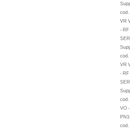
Supply a
cod. O
VR VPOO
- RF - 
SERV. S
Supply a
cod. O
VR VPOO
- RF - 
SERV. S
Supply a
cod. O
VO - VP/
PN16 RF
cod. 