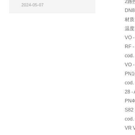
2路控
2024-05-07
DN8-5
材质：不锈钢
温度：-3
VO - VP/
RF - SIL
cod. 1
VO - VP/
PN16 RF 
cod. 
28 - AI
PN40 - 
S82 - AZ
cod. B
VR VPOO