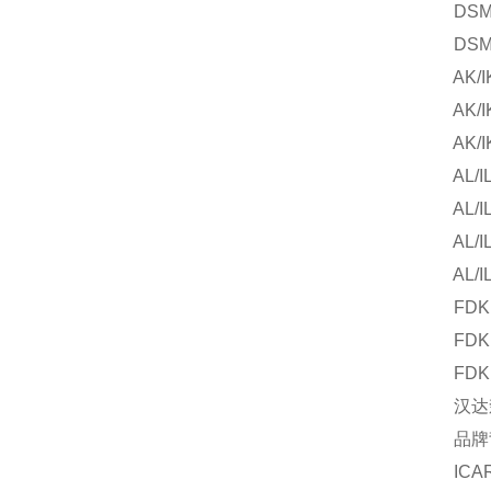
DSM 8
DSM 8
AK/IK 
AK/IK 
AK/IK 
AL/IL 
AL/IL 
AL/IL 
AL/IL 
FDK 2
FDK 2
FDK 3
汉达森源
品牌背
ICAR