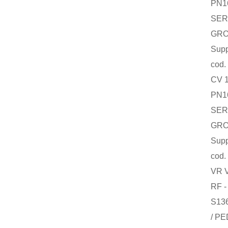
PN16/40
SERV. S
GROUP 1
Supply a
cod. O
CV 105
PN16/40
SERV. S
GROUP 1
Supply a
cod. O
VR VPOO
RF - (T
S136 - 
/ PED T