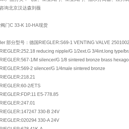
询北京汉达森刘薇
r 部分型号：德国RIEGLER:S69-1 VENTING VALVE 250100
R:252.18 reducing nipple/G 1/2ext.G 3/4int.long type/br
R:567-1/M silencer/G 1/8 sintered bronze brass hexagon 
ER:569-2 silencer/G 1/4male sintered bronze
GLER:218.21
GLER:60-2/ETS
LER:FDP.11 E5-778.85
GLER:247.01
LER:147247 330-B 24V
LER:020294 330-A 24V
GLER:678.41K-A