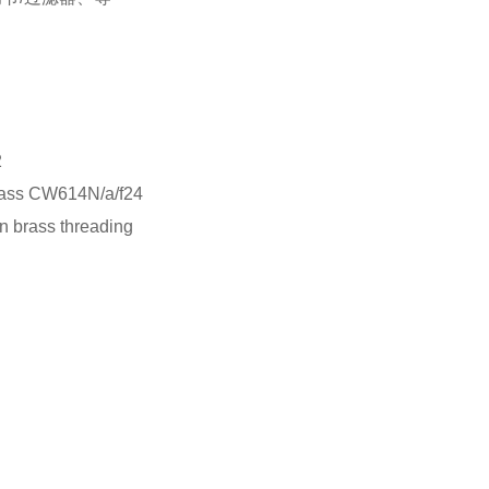
2
ass CW614N/a/f24
brass threading