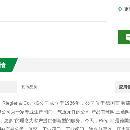
更
数特点介绍
20参数介绍
HE参数介绍
数介绍
情
介绍
介绍
其他品牌
应用
iegler & Co. KG公司成立于1936年，公司位于
LER公司为一家专业生产阀门，气压元件的公司.产品有球阀,三通阀,
，更多"的理念为客户提供创新型的服务。今天，Riegler 是
ler产品分类：气泵、工业阀门、工业阀门、油水分离器、压力调