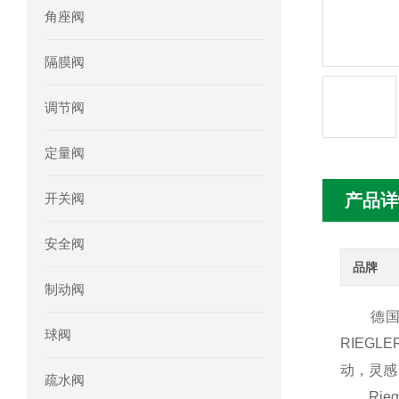
角座阀
mini motor电机MC230P3T 20- B参
隔膜阀
Ac-motoren交流电机3RT1026-1AC
调节阀
AC-motoren交流电机FCA 132S-4/P
定量阀
AC-motoren交流电机ACM 160M-4参
开关阀
产品详
AC-MOTOREN电机FCPA 80B-6参数
安全阀
AC-MOTOREN电机FCPA 71B-2参数
品牌
制动阀
德国 R
球阀
RIEG
动，灵感
疏水阀
Rieg