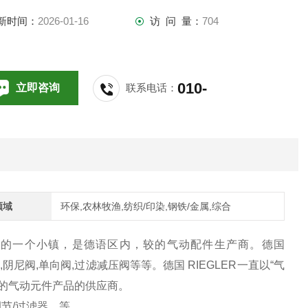
新时间：
2026-01-16
访 问 量：
704
010-
立即咨询
联系电话：
64714988,196
领域
环保,农林牧渔,纺织/印染,钢铁/金属,综合
德国西南部的一个小镇，是德语区内，较的气动配件生产商。德国
阴尼阀,单向阀,过滤减压阀等等。德国 RIEGLER一直以“气
德国的气动元件产品的供应商。
节/过滤器、等