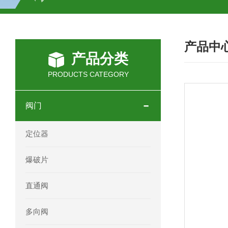
SCHOTT光源 KL2500系列技术参数详
产品中
OEMER三相同步电机MTES 132SB/
产品分类
OEMER三相同步电机MTES 160MA/
PRODUCTS CATEGORY
OEMER三相同步电机MTES 132SA/
阀门
OEMER电机QLS 180M环保农业领域
定位器
mini motor电机AM 80P参数特点介绍
爆破片
mini motor电机AM 66T参数特点介绍
直通阀
mini motor电机AM 440M3T参数特点
多向阀
mini motor电机MCE 320P2T参数特点