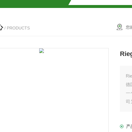
解
心
2参数及应用
您
/ PRODUCTS
2参数及应用
Rie
2参数应用
应用
Ri
德
一
司
阀
介绍
产
介绍