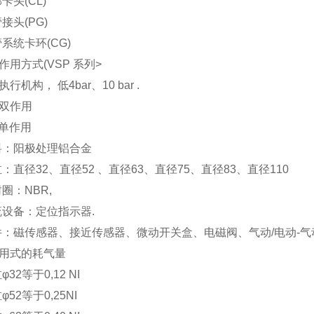
头(CL)
头(PG)
统卡环(CG)
方式(VSP 系列>
构， 低4bar、10 bar .
双作用
单作用
：阳极处理铝合金
直径32、直径52 、直径63、直径75、直径83、直径110
：NBR,
设备：定位指示器.
磁传感器、接近传感器、微动开关盒、电磁阀、气动/电动-气
式的耗气量
2等于0,12 NI
2等于0,25NI