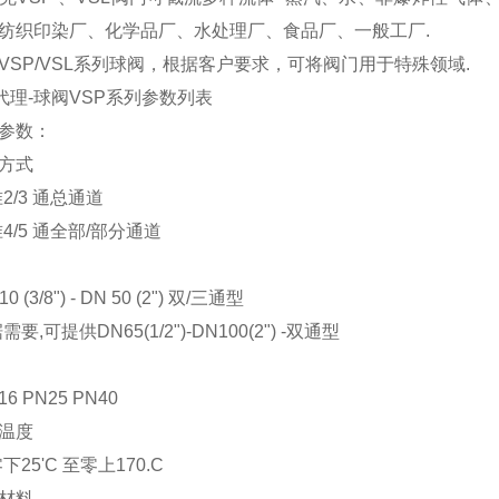
纺织印染厂、化学品厂、水处理厂、食品厂、一般工厂.
-VSP/VSL
系列球阀，根据客户要求，可将阀门用于特殊领域.
代理-球阀VSP系列参数列表
参数：
方式
/3 通总通道
/5 通全部/部分通道
(3/8") - DN 50 (2") 双/三通型
可提供DN65(1/2")-DN100(2") -双通型
 PN25 PN40
温度
5'C 至零上170.C
材料