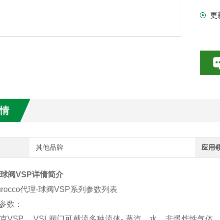
气
更
领
数特点介绍
20参数介绍
B
领
HE参数介绍
数介绍
情
介绍
介绍
其他品牌
应用
co球阀VSP详情简介
cco代理-球阀VSP系列参数列表
参数：
SP 、VSL阀门可截流多种流体- 蒸汽、水、非爆炸性气体