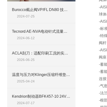
-AISI
Burocco截止阀VP/FL DN80 技术介绍及应用
球体(1
2024-07-25
-AISI
-标准钻
Tecnord AE-NVA电动针式流量控制阀：精确流量调节的工业利器
-特殊钻孔
2024-06-12
阀杆
-AISI
ACLA刮刀：适配印刷工况的实用工艺配件
阀座
2026-06-25
-蓄能型
-蓄能型 
温度与压力对Klinger压缩纤维垫片密封性能的影响
连接方式
2025-04-24
-气密螺纹
-法兰PN1
Kendrion制动器BFK457-10 24V 23Nm：技术深度解析与应用领域探索
-根部承
2024-07-17