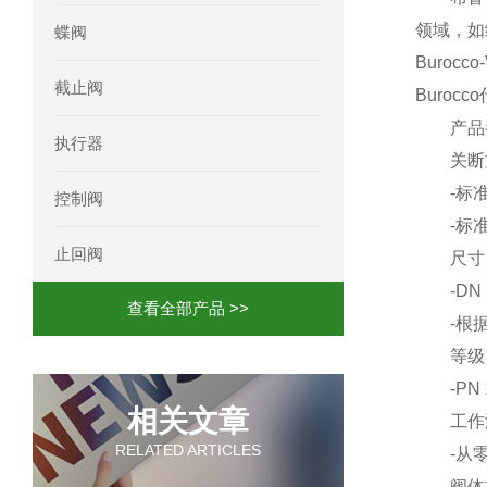
领域，如
蝶阀
Burocco
截止阀
Burocco
产品
执行器
关断
-标准2
控制阀
-标准4
止回阀
尺寸
-DN 10 
查看全部产品 >>
-根据需要,
等级
-PN 16
相关文章
工作
RELATED ARTICLES
-从零下2
阀体