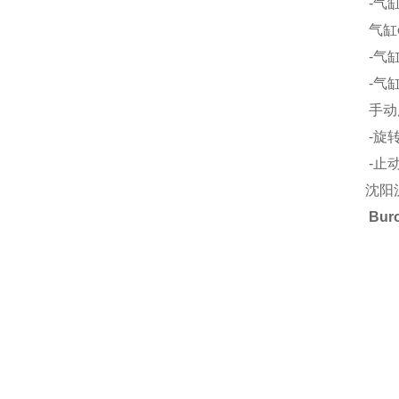
-气缸φ6
气缸φ75
-气缸φ8
-气缸φ1
手动用方式
-旋转
-止动
沈阳汉
Bu