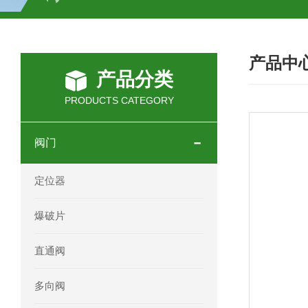
SCHOTT光源 KL2500系列技术参数详
产品中
OEMER三相同步电机MTES 132SB/
产品分类
OEMER三相同步电机MTES 160MA/
PRODUCTS CATEGORY
OEMER三相同步电机MTES 132SA/
阀门
OEMER电机QLS 180M环保农业领域
定位器
mini motor电机AM 80P参数特点介绍
爆破片
mini motor电机AM 66T参数特点介绍
直通阀
mini motor电机AM 440M3T参数特点
多向阀
mini motor电机MCE 320P2T参数特点