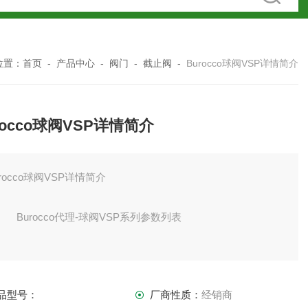
位置：
首页
-
产品中心
-
阀门
-
截止阀
-
Burocco球阀VSP详情简介
rocco球阀VSP详情简介
urocco球阀VSP详情简介
urocco代理-球阀VSP系列参数列表
产品参数：
品型号：
厂商性质：
经销商
鲁克VSP 、VSL阀门可截流多种流体- 蒸汽、水、非爆炸性