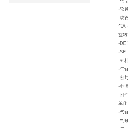
-根部卡
-软管接
-歧管系
气动作用
旋转执行机
-DE 
-SE 
-材料
-气缸：
-密封圈
-电流
-附件：
单作用
-气缸φ3
-气缸φ5