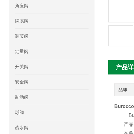
角座阀
mini motor电机MC230P3T 20- B参
隔膜阀
Ac-motoren交流电机3RT1026-1AC
调节阀
AC-motoren交流电机FCA 132S-4/P
定量阀
AC-motoren交流电机ACM 160M-4参
开关阀
产品详
AC-MOTOREN电机FCPA 80B-6参数
安全阀
AC-MOTOREN电机FCPA 71B-2参数
品牌
制动阀
Buroc
球阀
Buro
产品
疏水阀
布鲁克V