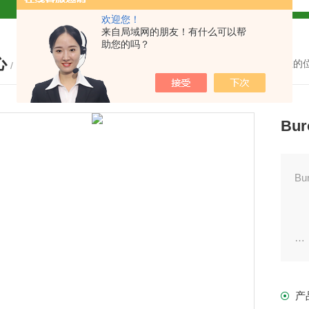
欢迎您！
解
来自局域网的朋友！有什么可以帮
助您的吗？
心
2参数及应用
您的
/ PRODUCTS
2参数及应用
Bu
2参数应用
应用
B
B
介绍
产
布
介绍