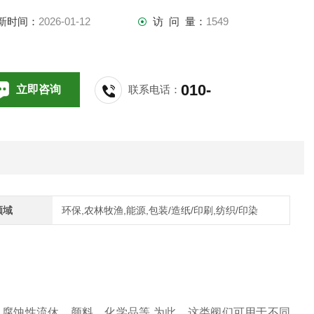
体、腐蚀性流休、颜料、化学品等.为此，这类阀们可用于不同
新时间：
2026-01-12
访 问 量：
1549
域，如纺织印染厂、化学品厂、水处理厂、食品厂、一般工厂.
urocco-VSP/VSL系列球阀，根据客户要求，可将阀门用于特殊
010-
立即咨询
联系电话：
域.
64714988,196
领域
环保,农林牧渔,能源,包装/造纸/印刷,纺织/印染
、腐蚀性流休、颜料、化学品等.为此，这类阀们可用于不同