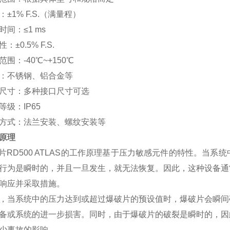
：±1% F.S.（满量程）
时间
：≤1 ms
性
：±0.5% F.S.
范围
：-40℃~+150℃
：不锈钢、铝合金等
尺寸
：多种接口尺寸可选
等级
：IP65
方式
：法兰安装、螺纹安装等
原理
爆破片RD500 ATLAS的工作原理基于压力敏感元件的特性。
行为是瞬时的，并且一旦发生，就无法恢复。因此，这种设备通
响应并采取措施。
，当系统中的压力达到或超过爆破片的预设值时，爆破片会瞬间
备或系统的进一步损害。同时，由于爆破片的破裂是瞬时的，因
少事故的影响。