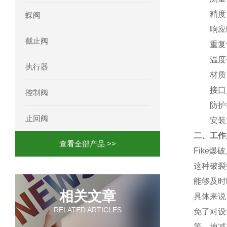
精度
蝶阀
响应
截止阀
重复
温度
执行器
材质
接口
控制阀
防护
止回阀
安装
二、工作
查看全部产品 >>
Fike
这种破裂
能够及时
相关文章
具体来说
RELATED ARTICLES
免了对设
等，地减