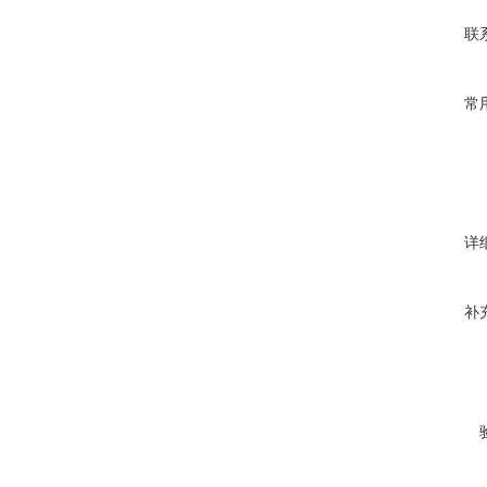
联
常
详
补