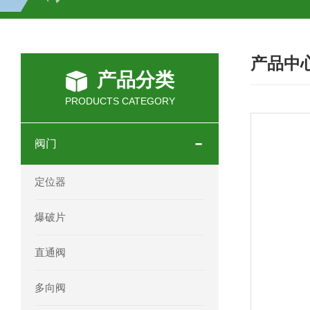
SCHOTT光源 KL2500系列技术参数详
产品中
OEMER三相同步电机MTES 132SB/
产品分类
OEMER三相同步电机MTES 160MA/
PRODUCTS CATEGORY
OEMER三相同步电机MTES 132SA/
阀门
OEMER电机QLS 180M环保农业领域
定位器
mini motor电机AM 80P参数特点介绍
爆破片
mini motor电机AM 66T参数特点介绍
直通阀
mini motor电机AM 440M3T参数特点
多向阀
mini motor电机MCE 320P2T参数特点