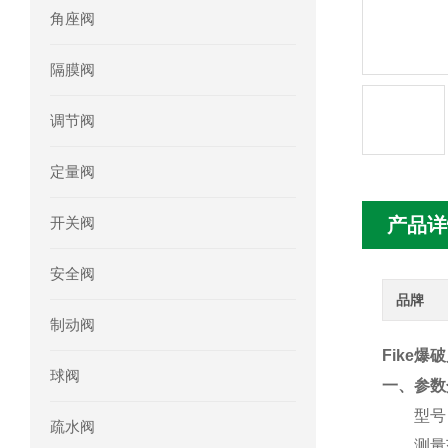
角座阀
mini motor电机MC230P3T 20- B参
隔膜阀
Ac-motoren交流电机3RT1026-1AC
调节阀
AC-motoren交流电机FCA 132S-4/P
定量阀
AC-motoren交流电机ACM 160M-4参
开关阀
产品详
AC-MOTOREN电机FCPA 80B-6参数
安全阀
AC-MOTOREN电机FCPA 71B-2参数
品牌
制动阀
Fike爆
球阀
一、参数
型号
疏水阀
测量