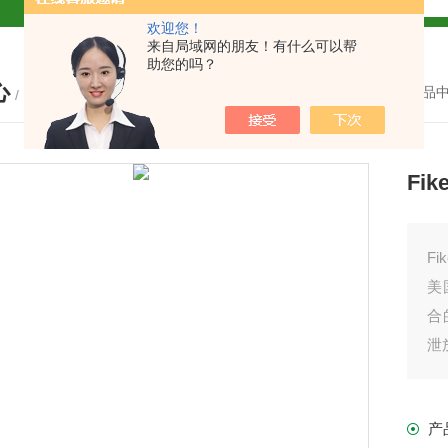
欢迎您！
解
来自局域网的朋友！有什么可以帮
助您的吗？
心
2参数及应用
您的位置：
首页
-
产品
/ PRODUCTS
2参数及应用
Fi
2参数应用
应用
F
美
合
泄
介绍
产
介绍