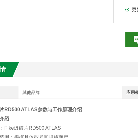
更
数特点介绍
20参数介绍
HE参数介绍
数介绍
情
介绍
介绍
其他品牌
应用
破片RD500 ATLAS参数与工作原理介绍
介绍
：Fike爆破片RD500 ATLAS
范围
：根据具体型号和规格而定