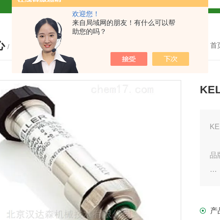
欢迎您！
解
来自局域网的朋友！有什么可以帮
助您的吗？
心
2参数及应用
您的位置：
首
/ PRODUCTS
2参数及应用
KE
2参数应用
应用
K
品
介绍
产
在
介绍