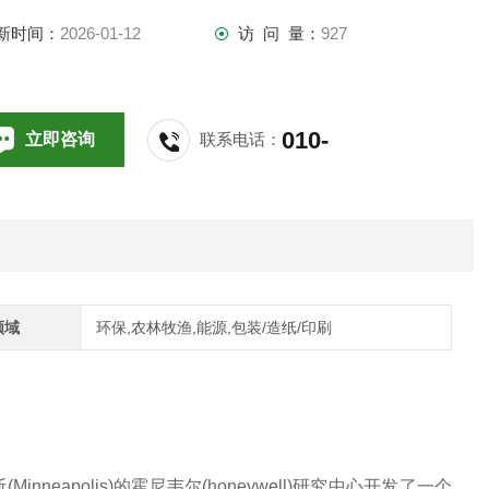
波利斯(Minneapolis)的霍尼韦尔(honeywell)研究中心开发了一个
新时间：
2026-01-12
访 问 量：
927
嵌式硅测量元件，并在美国为该内嵌式硅测量元件的制造方法
了。Products of National Semiconductor, Foxboro,和
oneywell等公司直接或间接以该为基础发展了自己
010-
立即咨询
联系电话：
64714988,196
领域
环保,农林牧渔,能源,包装/造纸/印刷
eapolis)的霍尼韦尔(honeywell)研究中心开发了一个