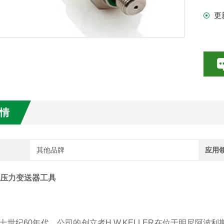
阿
更
内
数特点介绍
申请
20参数介绍
H
HE参数介绍
数介绍
情
介绍
介绍
其他品牌
应用
ER压力变送器工具
60年代，公司的创立者H.W.KELLER在位于明尼阿波利斯(Minn