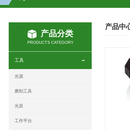
SCHOTT光源 KL2500系列技术参数详
产品中
OEMER三相同步电机MTES 132SB/
产品分类
OEMER三相同步电机MTES 160MA/
PRODUCTS CATEGORY
OEMER三相同步电机MTES 132SA/
工具
OEMER电机QLS 180M环保农业领域
光源
mini motor电机AM 80P参数特点介绍
磨削工具
mini motor电机AM 66T参数特点介绍
光原
mini motor电机AM 440M3T参数特点
工作平台
mini motor电机MCE 320P2T参数特点