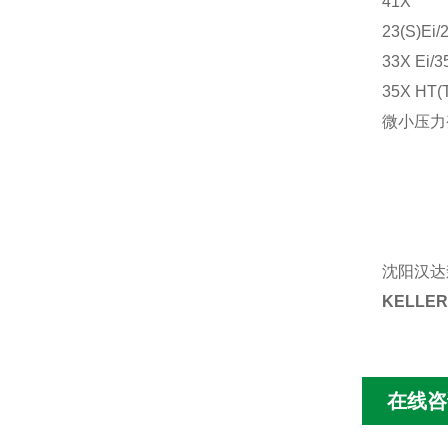
41X
23(S)Ei/2
33X Ei/3
35X HT(
微小压力
沈阳汉达
KELL
在线咨