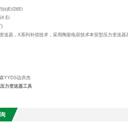
5(s)Ei/26Ei
5X Ei
T)
变送器，X系列补偿技术，采用陶瓷电容技术
本安型压力变送器
森YYDS边庆杰
ER压力变送器工具
询