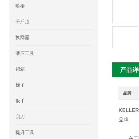
喷枪
mini motor电机MC230P3T 20- B参
千斤顶
Ac-motoren交流电机3RT1026-1AC
换网器
AC-motoren交流电机FCA 132S-4/P
液压工具
AC-motoren交流电机ACM 160M-4参
铝箱
产品详
AC-MOTOREN电机FCPA 80B-6参数
梯子
AC-MOTOREN电机FCPA 71B-2参数
品牌
扳手
KELL
刮刀
品牌
提升工具
在二十世纪