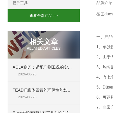
品牌介绍
提升工具
德国
dues
查看全部产品 >>
一、产品
相关文章
1
、单独
RELATED ARTICLES
2
、由于
S
3
、均匀
ACLA刮刀：适配印刷工况的实用工艺配件
2026-06-25
4
、有七
5
、
D
ü
se
TEADIT膨体四氟的环保性能如何？
2025-06-25
6
、可选
7
、非常