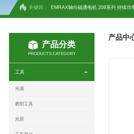
关键词：
EMRAX轴向磁通电机 208系列 持续功率
SCHOTT光源 KL2500系列技术参数详
产品中
OEMER三相同步电机MTES 132SB/
产品分类
OEMER三相同步电机MTES 160MA/
PRODUCTS CATEGORY
OEMER三相同步电机MTES 132SA/
工具
OEMER电机QLS 180M环保农业领域
光源
mini motor电机AM 80P参数特点介绍
磨削工具
mini motor电机AM 66T参数特点介绍
光原
mini motor电机AM 440M3T参数特点