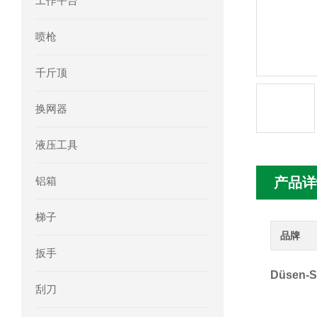
工作平台
mini motor电机MCE 320P2T参数特点
喷枪
mini motor电机MC230P3T 20- B参
千斤顶
Ac-motoren交流电机3RT1026-1AC
换网器
AC-motoren交流电机FCA 132S-4/P
液压工具
AC-motoren交流电机ACM 160M-4参
铝箱
产品详
AC-MOTOREN电机FCPA 80B-6参数
梯子
AC-MOTOREN电机FCPA 71B-2参数
品牌
扳手
Düsen-
刮刀