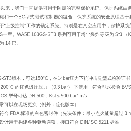
4年以来，我们一直提供可用于防爆的完整保护系统。保护系统由
罐和一个EC型式测试控制器的组合。保护系统的安全原理基于
于“上级控制"工作的锁定系统。特别是在真空应用中，保护系
GS一章。WA5E 103GS-ST3 系列可用于粉尘爆炸等级为 St3 （Ks
 14 巴。
-ST3版本，可达150°C，在14bar压力下抗冲击见型式检验证书BV
200°C 的红色爆炸压力 （0.3 bar） 下使用，符合型式检验 BVS0
 GS 型号可达 DN 500，Kst ≤ 500 bar* m/s
常可以在现场更换（例外：硫化版本）
符合 FDA 标准的白色密封件（先决条件：最小点火能量超过 3 m
计用于构建各种驱动选项，接口符合 DIN/ISO 5211 标准