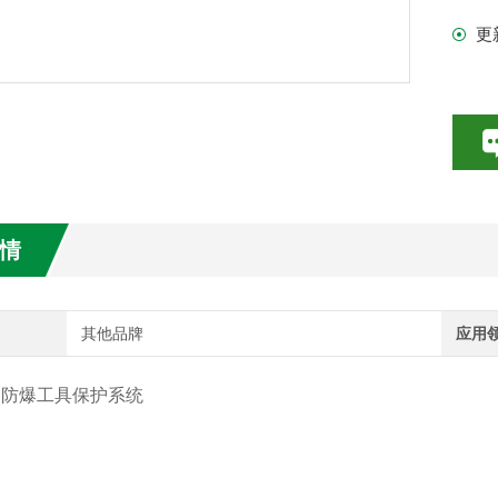
更
自
数特点介绍
系
20参数介绍
相
HE参数介绍
数介绍
情
介绍
介绍
其他品牌
应用
X 防爆工具保护系统