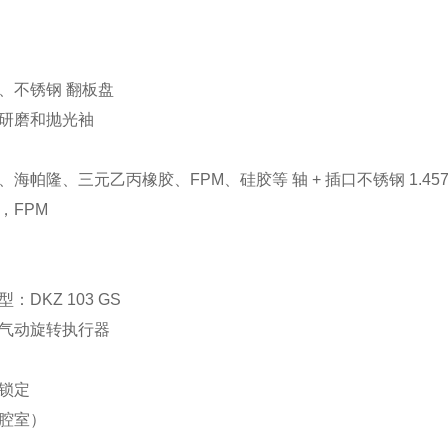
、不锈钢 翻板盘
研磨和抛光袖
海帕隆、三元乙丙橡胶、FPM、硅胶等 轴 + 插口不锈钢 1.4571 +
，FPM
：DKZ 103 GS
气动旋转执行器
锁定
腔室）