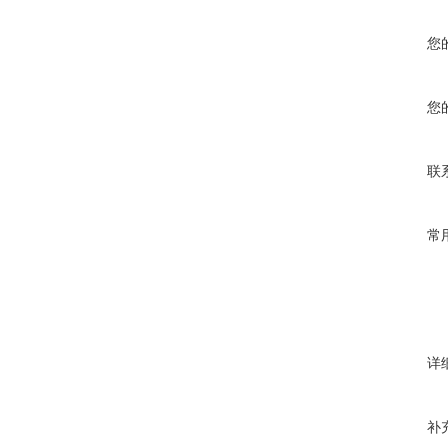
您
您
联
常
详
补