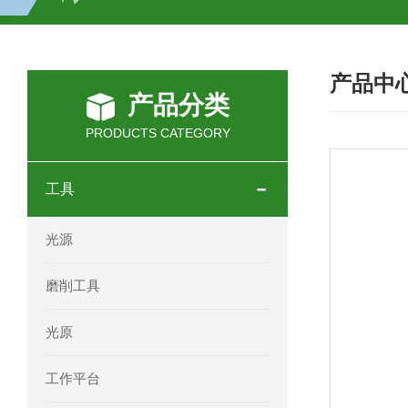
SCHOTT光源 KL2500系列技术参数详
产品中
OEMER三相同步电机MTES 132SB/
产品分类
OEMER三相同步电机MTES 160MA/
PRODUCTS CATEGORY
OEMER三相同步电机MTES 132SA/
工具
OEMER电机QLS 180M环保农业领域
光源
mini motor电机AM 80P参数特点介绍
磨削工具
mini motor电机AM 66T参数特点介绍
光原
mini motor电机AM 440M3T参数特点
工作平台
mini motor电机MCE 320P2T参数特点