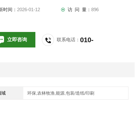
新时间：
2026-01-12
访 问 量：
896
2004年以来，我们一直提供可用于防爆的完整保护系统。保护
统由两个蝶阀（GS系列：抗压力冲击和阻燃）组合而成，一个
关的中间罐和一个EC型式测试控制器的组合
010-
立即咨询
联系电话：
64714988,196
领域
环保,农林牧渔,能源,包装/造纸/印刷