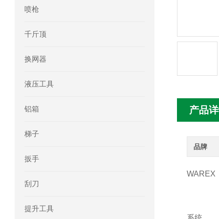
喷枪
mini motor电机MC230P3T 20- B参
千斤顶
Ac-motoren交流电机3RT1026-1AC
换网器
AC-motoren交流电机FCA 132S-4/P
液压工具
AC-motoren交流电机ACM 160M-4参
铝箱
产品详
AC-MOTOREN电机FCPA 80B-6参数
梯子
AC-MOTOREN电机FCPA 71B-2参数
品牌
扳手
WARE
刮刀
提升工具
系统