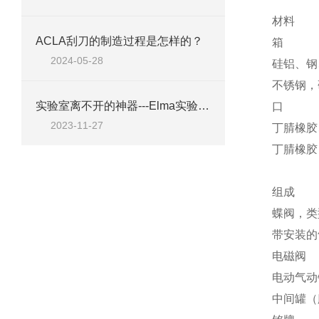
材料
ACLA刮刀的制造过程是怎样的？
箱
2024-05-28
硅铝、钢
不锈钢，
实验室离不开的神器---Elma实验室清洁剂工具A10
口
2023-11-27
丁腈橡胶、
丁腈橡胶
组成
蝶阀，类型
带安装的
电磁阀
电动气动
中间罐（