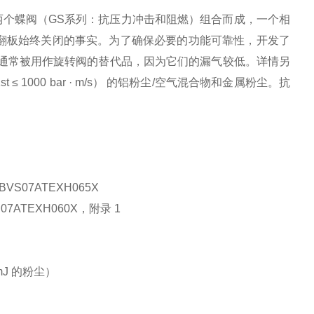
两个蝶阀（GS系列：抗压力冲击和阻燃）组合而成，一个相
翻板始终关闭的事实。为了确保必要的功能可靠性，开发了
统通常被用作旋转阀的替代品，因为它们的漏气较低。详情另
t ≤ 1000 bar · m/s） 的铝粉尘/空气混合物和金属粉尘。抗
S07ATEXH065X
7ATEXH060X，附录 1
J 的粉尘）