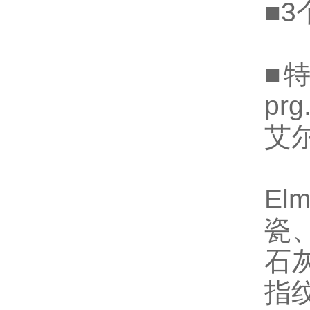
■
■
pr
艾
El
瓷
石
指