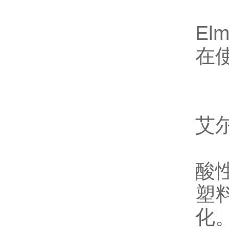
El
在
艾
酸
塑
化