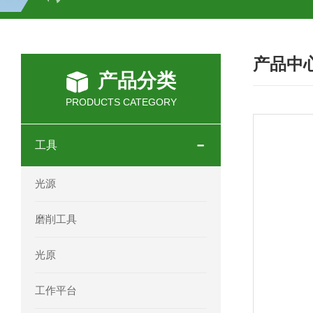
SCHOTT光源 KL2500系列技术参数详
产品中
OEMER三相同步电机MTES 132SB/
产品分类
OEMER三相同步电机MTES 160MA/
PRODUCTS CATEGORY
OEMER三相同步电机MTES 132SA/
工具
OEMER电机QLS 180M环保农业领域
光源
mini motor电机AM 80P参数特点介绍
磨削工具
mini motor电机AM 66T参数特点介绍
光原
mini motor电机AM 440M3T参数特点
工作平台
mini motor电机MCE 320P2T参数特点