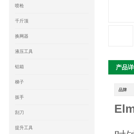
喷枪
mini motor电机MC230P3T 20- B参
千斤顶
Ac-motoren交流电机3RT1026-1AC
换网器
AC-motoren交流电机FCA 132S-4/P
液压工具
AC-motoren交流电机ACM 160M-4参
铝箱
产品详
AC-MOTOREN电机FCPA 80B-6参数
梯子
AC-MOTOREN电机FCPA 71B-2参数
品牌
扳手
El
刮刀
提升工具