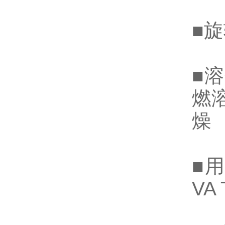
■
■
燃溶剂
燥
■用
VA 