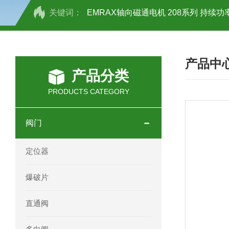
关键词：
EMRAX轴向磁通电机 208系列 持续功率
SCHOTT光源 KL2500系列技术参数详
产品中
OEMER三相同步电机MTES 132SB/
产品分类
OEMER三相同步电机MTES 160MA/
PRODUCTS CATEGORY
OEMER三相同步电机MTES 132SA/
阀门
OEMER电机QLS 180M环保农业领域
定位器
mini motor电机AM 80P参数特点介绍
爆破片
mini motor电机AM 66T参数特点介绍
直通阀
mini motor电机AM 440M3T参数特点