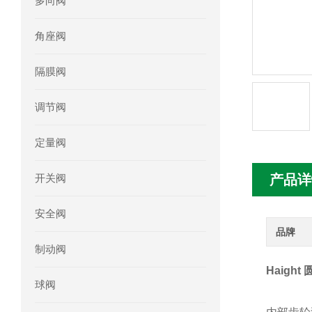
多向阀
mini motor电机MCE 320P2T参数特点
角座阀
mini motor电机MC230P3T 20- B参
隔膜阀
Ac-motoren交流电机3RT1026-1AC
调节阀
AC-motoren交流电机FCA 132S-4/P
定量阀
AC-motoren交流电机ACM 160M-4参
开关阀
产品详
AC-MOTOREN电机FCPA 80B-6参数
安全阀
AC-MOTOREN电机FCPA 71B-2参数
品牌
制动阀
Haigh
球阀