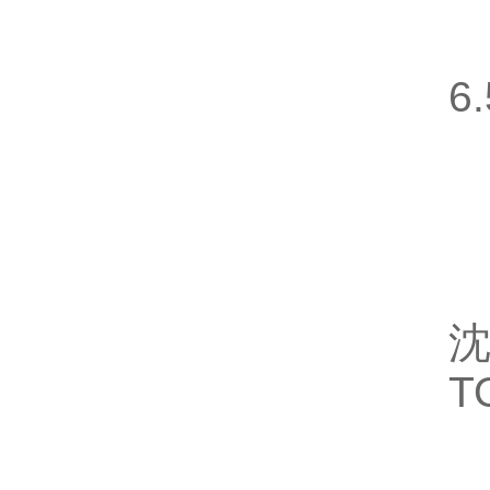
泵
6
连
尺
沈
T