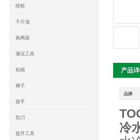
喷枪
mini motor电机MC230P3T 20- B参
千斤顶
Ac-motoren交流电机3RT1026-1AC
换网器
AC-motoren交流电机FCA 132S-4/P
液压工具
AC-motoren交流电机ACM 160M-4参
铝箱
产品详
AC-MOTOREN电机FCPA 80B-6参数
梯子
AC-MOTOREN电机FCPA 71B-2参数
品牌
扳手
TO
刮刀
冷
提升工具