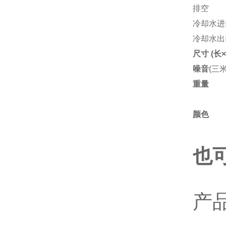
排空
冷却水进
冷却水出
尺寸 (长
噪音
(
三米
重量
颜色
也
产
温