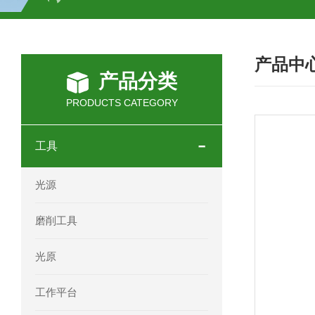
SCHOTT光源 KL2500系列技术参数详
产品中
OEMER三相同步电机MTES 132SB/
产品分类
OEMER三相同步电机MTES 160MA/
PRODUCTS CATEGORY
OEMER三相同步电机MTES 132SA/
工具
OEMER电机QLS 180M环保农业领域
光源
mini motor电机AM 80P参数特点介绍
磨削工具
mini motor电机AM 66T参数特点介绍
光原
mini motor电机AM 440M3T参数特点
工作平台
mini motor电机MCE 320P2T参数特点