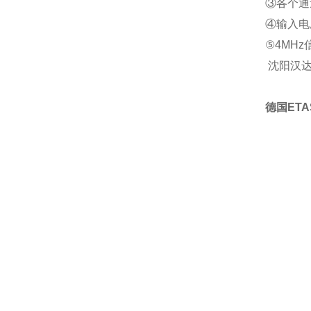
③各个通
④输入电压
⑤4MHz
沈阳汉达
德国ET