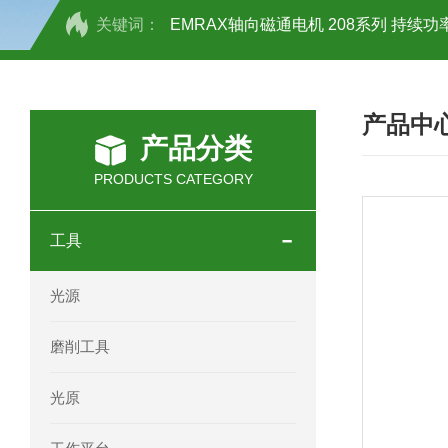
关键词：
EMRAX轴向磁通电机 208系列 持续功率
SCHOTT光源 KL2500系列技术参数详
产品中
OEMER三相同步电机MTES 132SB/
产品分类
OEMER三相同步电机MTES 160MA/
PRODUCTS CATEGORY
OEMER三相同步电机MTES 132SA/
工具
OEMER电机QLS 180M环保农业领域
光源
mini motor电机AM 80P参数特点介绍
磨削工具
mini motor电机AM 66T参数特点介绍
光原
mini motor电机AM 440M3T参数特点