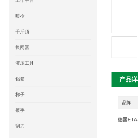
工作平台
mini motor电机MCE 320P2T参数特点
喷枪
mini motor电机MC230P3T 20- B参
千斤顶
Ac-motoren交流电机3RT1026-1AC
换网器
AC-motoren交流电机FCA 132S-4/P
液压工具
AC-motoren交流电机ACM 160M-4参
铝箱
产品详
AC-MOTOREN电机FCPA 80B-6参数
梯子
AC-MOTOREN电机FCPA 71B-2参数
品牌
扳手
德国ET
刮刀