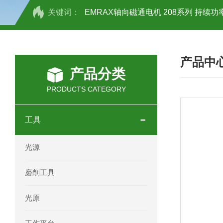
关键词：
EMRAX轴向磁通电机 208系列 持续功率
SCHOTT光源 KL2500系列技术参数详
产品中
OEMER三相同步电机MTES 132SB/
产品分类
OEMER三相同步电机MTES 160MA/
PRODUCTS CATEGORY
OEMER三相同步电机MTES 132SA/
工具
OEMER电机QLS 180M环保农业领域
光源
mini motor电机AM 80P参数特点介绍
磨削工具
mini motor电机AM 66T参数特点介绍
光原
mini motor电机AM 440M3T参数特点