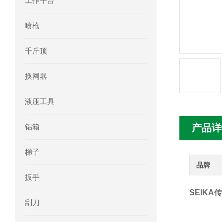
工作平台
mini motor电机MCE 320P2T参数特点
喷枪
mini motor电机MC230P3T 20- B参
千斤顶
Ac-motoren交流电机3RT1026-1AC
换网器
AC-motoren交流电机FCA 132S-4/P
液压工具
AC-motoren交流电机ACM 160M-4参
铝箱
产品详
AC-MOTOREN电机FCPA 80B-6参数
梯子
AC-MOTOREN电机FCPA 71B-2参数
品牌
扳手
SEIK
刮刀