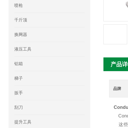
喷枪
mini motor电机MC230P3T 20- B参
千斤顶
Ac-motoren交流电机3RT1026-1AC
换网器
AC-motoren交流电机FCA 132S-4/P
液压工具
AC-motoren交流电机ACM 160M-4参
铝箱
产品详
AC-MOTOREN电机FCPA 80B-6参数
梯子
AC-MOTOREN电机FCPA 71B-2参数
品牌
扳手
刮刀
Cond
Cond
提升工具
这些地