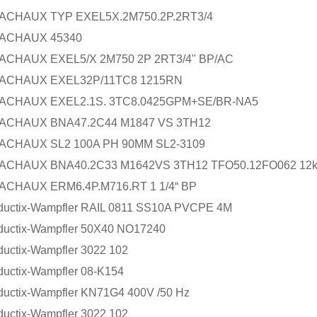
AUX TYP EXEL5X.2M750.2P.2RT3/4
HAUX 45340
AUX EXEL5/X 2M750 2P 2RT3/4" BP/AC
AUX EXEL32P/11TC8 1215RN
AUX EXEL2.1S. 3TC8.0425GPM+SE/BR-NA5
AUX BNA47.2C44 M1847 VS 3TH12
AUX SL2 100A PH 90MM SL2-3109
AUX BNA40.2C33 M1642VS 3TH12 TFO50.12FO062 12k
AUX ERM6.4P.M716.RT 1 1/4“ BP
ix-Wampfler RAIL 0811 SS10A PVCPE 4M
ix-Wampfler 50X40 NO17240
ix-Wampfler 3022 102
ix-Wampfler 08-K154
ix-Wampfler KN71G4 400V /50 Hz
ix-Wampfler 3022 102