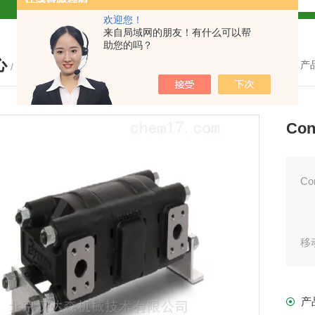
欢迎您！
解
来自局域网的朋友！有什么可以帮
助您的吗？
心
2参数及应用
您的位置：
首页
-
产
/ PRODUCTS
2参数及应用
Co
2参数应用
应用
Co
C
移
介绍
这
产
单
介绍