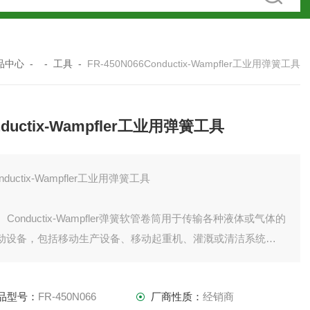
品中心
- -
工具
-
FR-450N066Conductix-Wampfler工业用弹簧工具
nductix-Wampfler工业用弹簧工具
nductix-Wampfler工业用弹簧工具
onductix-Wampfler弹簧软管卷筒用于传输各种液体或气体的
动设备，包括移动生产设备、移动起重机、灌溉或清洁系统。
些地面轨道的设备多沿水平或垂直方式的直线移动工作。
品型号：
FR-450N066
厂商性质：
经销商
、多通道的转环可传输空气、水和液压油。转环的大压力为