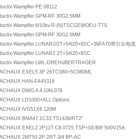
ix-Wampfler PE 08112
tix-Wampfler GPM-RF 30G2.5MM
ix-Wampfler 6/10kv R-(N)TSCGEWOEU-TTS
tix-Wampfler GPM-RF 30G2.5MM
tix-Wampfler LUNAR2/2T+54I20+8SC+36FA70带引出电缆
ix-Wampfler LUNAR2 2T+54I20+8SC
tix-Wampfler LWL-DREHüBERTRAGER
AUX EXEL5 3P 26TC080+5C080ML
HAUX HAN-FA45318
AUX DWG.4.4.10N.078
AUX LD1000+ALL Options
HAUX IVG51X6 120M
AUX BNA47.1C33.TS1436/RT2″
AUX EXEL2 2P11T C8 0725 TSP+SE/BR 500V25A
AUX 2M750-2P-2RT-3/4 BP-AC