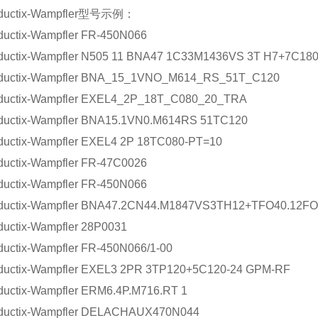
ctix-Wampfler型号示例：
ix-Wampfler FR-450N066
ix-Wampfler N505 11 BNA47 1C33M1436VS 3T H7+7C18
tix-Wampfler BNA_15_1VNO_M614_RS_51T_C120
tix-Wampfler EXEL4_2P_18T_C080_20_TRA
ix-Wampfler BNA15.1VN0.M614RS 51TC120
ix-Wampfler EXEL4 2P 18TC080-PT=10
ix-Wampfler FR-47C0026
ix-Wampfler FR-450N066
ix-Wampfler BNA47.2CN44.M1847VS3TH12+TFO40.12FO
ix-Wampfler 28P0031
ix-Wampfler FR-450N066/1-00
ix-Wampfler EXEL3 2PR 3TP120+5C120-24 GPM-RF
ix-Wampfler ERM6.4P.M716.RT 1
tix-Wampfler DELACHAUX470N044