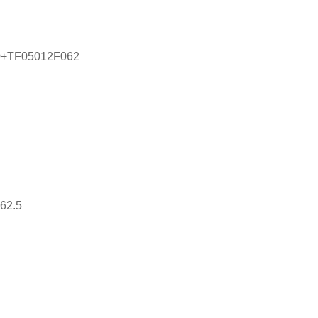
0+TF05012F062
62.5