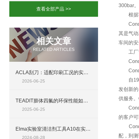
300bar。
查看全部产品 >>
根据客
Cond
其是气动
相关文章
车间的安
RELATED ARTICLES
工厂
Cond
Cond
ACLA刮刀：适配印刷工况的实用工艺配件
自1902
2026-06-25
发创新的
供服务。C
TEADIT膨体四氟的环保性能如何？
Cond
2025-06-25
的客户可
Cond
Elma实验室清洁剂工具A10在实验室清洁中的应用
配，到测
2024-08-28