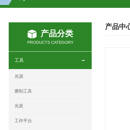
SCHOTT光源 KL2500系列技术参数详
产品中
OEMER三相同步电机MTES 132SB/
产品分类
OEMER三相同步电机MTES 160MA/
PRODUCTS CATEGORY
OEMER三相同步电机MTES 132SA/
工具
OEMER电机QLS 180M环保农业领域
光源
mini motor电机AM 80P参数特点介绍
磨削工具
mini motor电机AM 66T参数特点介绍
光原
mini motor电机AM 440M3T参数特点
工作平台
mini motor电机MCE 320P2T参数特点