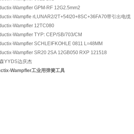
tix-Wampfler GPM-RF 12G2.5mm2
tix-Wampfle rLUNAR2/2T+54I20+8SC+36FA70带引出电缆
ix-Wampfler 12TC080
ix-Wampfler TYP: CEP/SB/703/CM
tix-Wampfler SCHLEIFKOHLE 0811 L=48MM
ix-Wampfler SR20 2SA 12GB050 RXP 121518
森YYDS边庆杰
uctix-Wampfler工业用弹簧工具