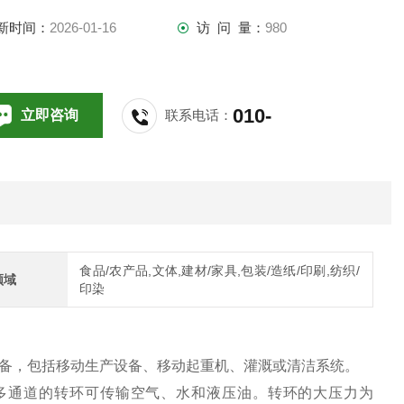
0bar。
新时间：
2026-01-16
访 问 量：
980
据客户需求，我们可以为您提供订制化解决方案
010-
立即咨询
联系电话：
64714988,196
食品/农产品,文体,建材/家具,包装/造纸/印刷,纺织/
领域
印染
移动设备，包括移动生产设备、移动起重机、灌溉或清洁系统。
通道的转环可传输空气、水和液压油。转环的大压力为