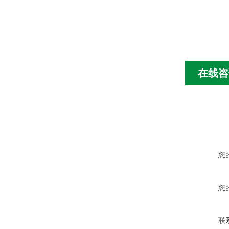
在线咨
您
您
联