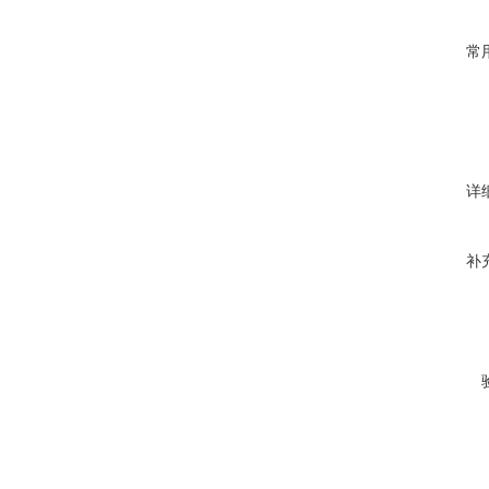
常
详
补