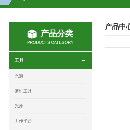
SCHOTT光源 KL2500系列技术参数详
产品中
OEMER三相同步电机MTES 132SB/
产品分类
OEMER三相同步电机MTES 160MA/
PRODUCTS CATEGORY
OEMER三相同步电机MTES 132SA/
工具
OEMER电机QLS 180M环保农业领域
光源
mini motor电机AM 80P参数特点介绍
磨削工具
mini motor电机AM 66T参数特点介绍
光原
mini motor电机AM 440M3T参数特点
工作平台
mini motor电机MCE 320P2T参数特点