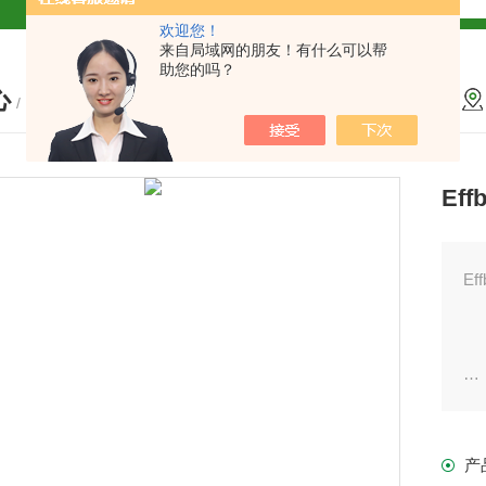
欢迎您！
解
来自局域网的朋友！有什么可以帮
助您的吗？
心
2参数及应用
/ PRODUCTS
2参数及应用
Ef
2参数应用
应用
E
钢
介绍
产
出
介绍