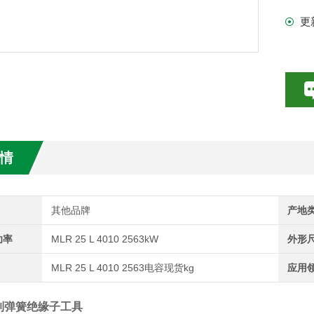
的
更
数特点介绍
全
20参数介绍
L
即
HE参数介绍
定
数介绍
情
介绍
介绍
其他品牌
产地
功率
MLR 25 L 4010 2563kW
外形
MLR 25 L 4010 2563电容现货kg
应用
钢制弹簧绝缘子工具