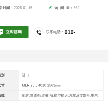
 - 包括成型技术，大型工业厂房和众多发电厂。
新时间：
2026-01-16
访 问 量：
982
球发电厂、工业厂房和大型生产系列的运营商都信赖我们的
evelmount® 钢弹簧绝缘子，可在重型领域将振动和冲击降至。
010-
立即咨询
联系电话：
使在地震等现象中，EFFBE钢弹簧绝缘子也能提供安全性和稳
性。因
64714988,196
类别
进口
尺寸
MLR 25 L 4010 2563mm
领域
地矿,道路/轨道/船舶,航空航天,汽车及零部件,电气