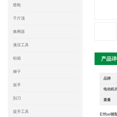
喷枪
mini motor电机MC230P3T 20- B参
千斤顶
Ac-motoren交流电机3RT1026-1AC
换网器
AC-motoren交流电机FCA 132S-4/P
液压工具
AC-motoren交流电机ACM 160M-4参
铝箱
产品详
AC-MOTOREN电机FCPA 80B-6参数
梯子
AC-MOTOREN电机FCPA 71B-2参数
品牌
扳手
电动机
刮刀
重量
提升工具
Effbe