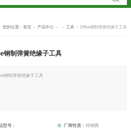
您的位置：
首页
-
产品中心
- -
工具
-
Effbe钢制弹簧绝缘子工具
fbe钢制弹簧绝缘子工具
ffbe钢制弹簧绝缘子工具
制弹簧绝缘子 - 用于重型元件的 EFFBE 机器轴承
品型号：
厂商性质：
经销商
色的材料性能使EFBBE的钢弹簧绝缘子成为重型元件机械轴承