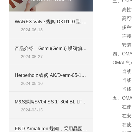
三、OMA
高性
高可
WAREX Valve 蝶阀 DKD110 型 DN 200 技术介绍
多种
2024-06-18
连接
安装
产品介绍：Gemu(Gemü) 蝶阀编号 d75 R481 65W332A1EL1
四、OMA
2024-05-27
OMAL
当线
Herberholz 蝶阀 AK/D-erm-05-100-10案例介绍
当线
2024-05-10
当线
五、OM
M&S蝶阀SV04 SS 1“ 304 BL.LF-TOP 2NI/1MV VMQ4技术参数及应用介绍
在使
2024-03-15
在安
在使
END-Armaturen 蝶阀，采用晶圆和凸耳设计，不锈钢，铸铁或铝制阀体