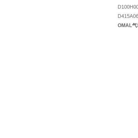
D100H0
D415A
OMAL气