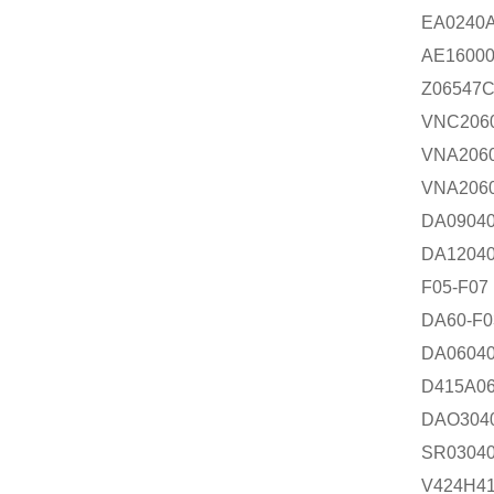
EA0240
AE16000
Z06547
VNC206
VNA206
VNA206
DA0904
DA1204
F05-F07
DA60-F0
DA0604
D415A0
DAO304
SR0304
V424H4