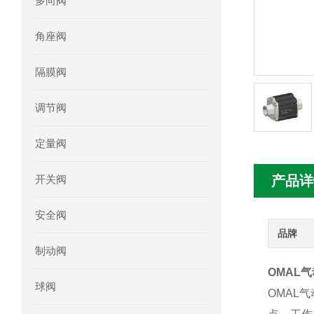
多向阀
mini motor电机MCE 320P2T参数特点
角座阀
mini motor电机MC230P3T 20- B参
隔膜阀
Ac-motoren交流电机3RT1026-1AC
调节阀
AC-motoren交流电机FCA 132S-4/P
定量阀
AC-motoren交流电机ACM 160M-4参
开关阀
产品详
AC-MOTOREN电机FCPA 80B-6参数
安全阀
AC-MOTOREN电机FCPA 71B-2参数
品牌
制动阀
OMAL气
球阀
OMAL