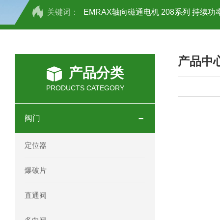
关键词：
EMRAX轴向磁通电机 208系列 持续功率
SCHOTT光源 KL2500系列技术参数详
产品中
OEMER三相同步电机MTES 132SB/
产品分类
OEMER三相同步电机MTES 160MA/
PRODUCTS CATEGORY
OEMER三相同步电机MTES 132SA/
阀门
OEMER电机QLS 180M环保农业领域
定位器
mini motor电机AM 80P参数特点介绍
爆破片
mini motor电机AM 66T参数特点介绍
直通阀
mini motor电机AM 440M3T参数特点