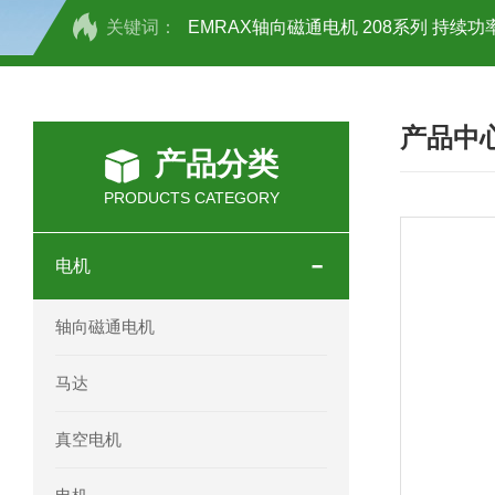
关键词：
EMRAX轴向磁通电机 208系列 持续功率
SCHOTT光源 KL2500系列技术参数详
产品中
OEMER三相同步电机MTES 132SB/
产品分类
OEMER三相同步电机MTES 160MA/
PRODUCTS CATEGORY
OEMER三相同步电机MTES 132SA/
电机
OEMER电机QLS 180M环保农业领域
轴向磁通电机
mini motor电机AM 80P参数特点介绍
马达
mini motor电机AM 66T参数特点介绍
真空电机
mini motor电机AM 440M3T参数特点