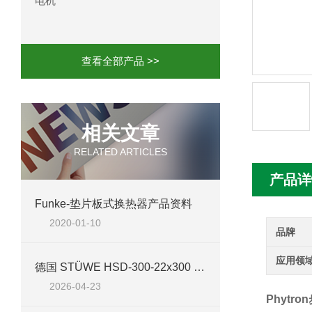
电机
mini motor电机MCE 320P2T参数特点
mini motor电机MC230P3T 20- B参
查看全部产品 >>
Ac-motoren交流电机3RT1026-1AC
AC-motoren交流电机FCA 132S-4/P
相关文章
RELATED ARTICLES
AC-motoren交流电机ACM 160M-4参
产品详
AC-MOTOREN电机FCPA 80B-6参数
Funke-垫片板式换热器产品资料
2020-01-10
AC-MOTOREN电机FCPA 71B-2参数
品牌
应用领
德国 STÜWE HSD-300-22x300 收缩盘：重载传动的无键连接技术方案
2026-04-23
Phytro