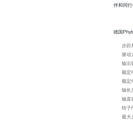
伴和同行
德国Phy
步距角
驱动
输出转
额定电
额定电
轴长度
轴直
转子惯
最大允