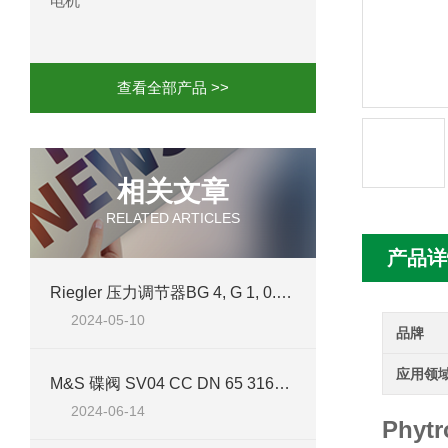
电机
mini motor电机MCE 320P2T参数特点
mini motor电机MC230P3T 20- B参
查看全部产品 >>
Ac-motoren交流电机3RT1026-1AC
AC-motoren交流电机FCA 132S-4/P
相关文章
RELATED ARTICLES
AC-motoren交流电机ACM 160M-4参
产品详
AC-MOTOREN电机FCPA 80B-6参数
Riegler 压力调节器BG 4, G 1, 0.5 案例分析
2024-05-10
AC-MOTOREN电机FCPA 71B-2参数
品牌
应用领
M&S 碟阀 SV04 CC DN 65 316L BL. PAMS1 LF VMQ 技术介绍
2024-06-14
Phyt