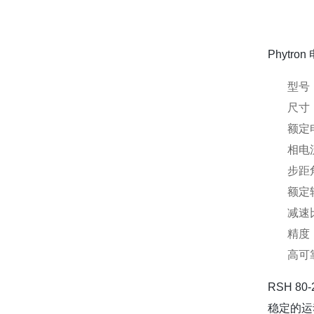
Phytr
型号：
尺寸：
额定电
相电流
步距角
额定
减速
精度
高可
RSH 
稳定的运