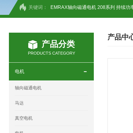
关键词：
EMRAX轴向磁通电机 208系列 持续功率
SCHOTT光源 KL2500系列技术参数详
产品中
OEMER三相同步电机MTES 132SB/
产品分类
OEMER三相同步电机MTES 160MA/
PRODUCTS CATEGORY
OEMER三相同步电机MTES 132SA/
电机
OEMER电机QLS 180M环保农业领域
轴向磁通电机
mini motor电机AM 80P参数特点介绍
马达
mini motor电机AM 66T参数特点介绍
真空电机
mini motor电机AM 440M3T参数特点