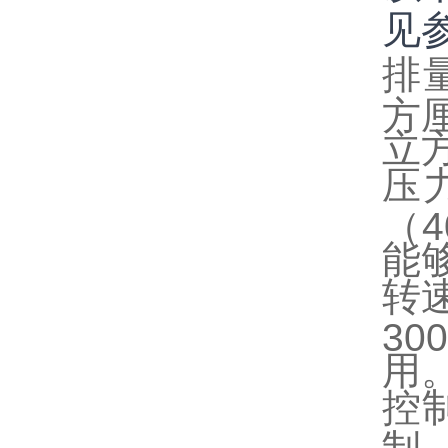
见
排量
方
立
压力
（4
能
转速
3
用
控
制