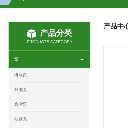
SCHOTT光源 KL2500系列技术参数详
产品中
OEMER三相同步电机MTES 132SB/
产品分类
OEMER三相同步电机MTES 160MA/
PRODUCTS CATEGORY
OEMER三相同步电机MTES 132SA/
泵
OEMER电机QLS 180M环保农业领域
潜水泵
mini motor电机AM 80P参数特点介绍
外围泵
mini motor电机AM 66T参数特点介绍
真空泵
mini motor电机AM 440M3T参数特点
柱塞泵
mini motor电机MCE 320P2T参数特点