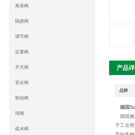
角座阀
mini motor电机MC230P3T 20- B参
隔膜阀
Ac-motoren交流电机3RT1026-1AC
调节阀
AC-motoren交流电机FCA 132S-4/P
定量阀
AC-motoren交流电机ACM 160M-4参
开关阀
产品详
AC-MOTOREN电机FCPA 80B-6参数
安全阀
AC-MOTOREN电机FCPA 71B-2参数
品牌
制动阀
德国Sc
球阀
德国施姆
于工业用
疏水阀
是由多种