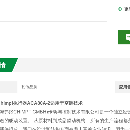
更
数特点介绍
20参数介绍
HE参数介绍
数介绍
情
介绍
介绍
其他品牌
应用
himpf执行器ACA80A-2适用于空调技术
弗(SCHIMPF GMBH)传动与控制技术有限公司是一个独
途的驱动装置。 从原材料到成品驱动机构，所有的生产流程都
部件组成，我们在设计和结构方面有着丰富的专业知识，因为一