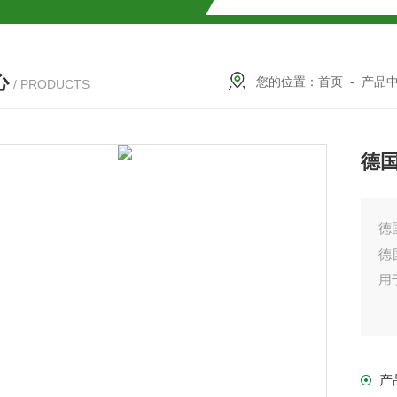
解
心
2参数及应用
您的位置：
首页
-
产品
/ PRODUCTS
2参数及应用
德国
2参数应用
应用
德
德
用
介绍
产
介绍