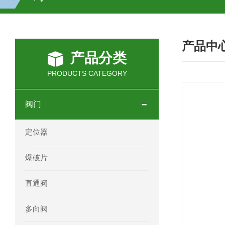
SCHOTT光源 KL2500系列技术参数详
产品中
OEMER三相同步电机MTES 132SB/
产品分类
OEMER三相同步电机MTES 160MA/
PRODUCTS CATEGORY
OEMER三相同步电机MTES 132SA/
阀门
OEMER电机QLS 180M环保农业领域
定位器
mini motor电机AM 80P参数特点介绍
爆破片
mini motor电机AM 66T参数特点介绍
直通阀
mini motor电机AM 440M3T参数特点
多向阀
mini motor电机MCE 320P2T参数特点