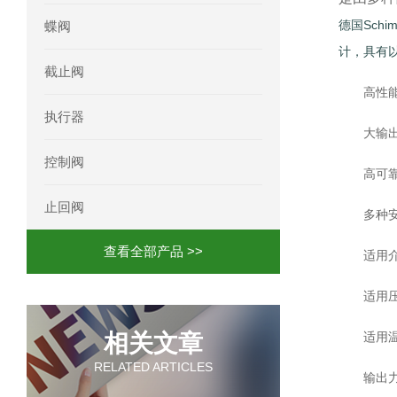
德国Sch
蝶阀
计，具有
截止阀
高性能
执行器
大输出
控制阀
高可靠
止回阀
多种安
查看全部产品 >>
适用
适用压
相关文章
适用温度
RELATED ARTICLES
输出力范