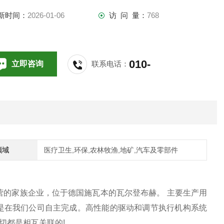
新时间：
2026-01-06
访 问 量：
768
010-
立即咨询
联系电话：
64714988,196
领域
医疗卫生,环保,农林牧渔,地矿,汽车及零部件
立经营的家族企业，位于德国施瓦本的瓦尔登布赫。 主要生产用
是在我们公司自主完成。高性能的驱动和调节执行机构系统
切都是相互关联的!