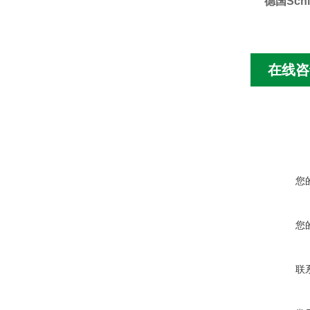
德国Sch
在线咨
您
您
联