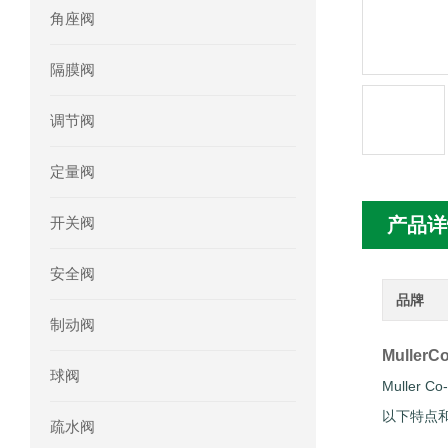
角座阀
mini motor电机MC230P3T 20- B参
隔膜阀
Ac-motoren交流电机3RT1026-1AC
调节阀
AC-motoren交流电机FCA 132S-4/P
定量阀
AC-motoren交流电机ACM 160M-4参
开关阀
产品详
AC-MOTOREN电机FCPA 80B-6参数
安全阀
AC-MOTOREN电机FCPA 71B-2参数
品牌
制动阀
Muller
球阀
Mulle
以下特点
疏水阀