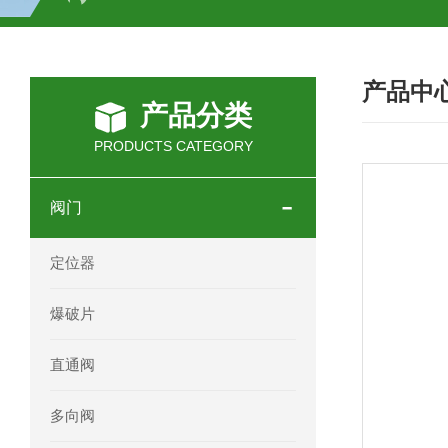
SCHOTT光源 KL2500系列技术参数详
产品中
OEMER三相同步电机MTES 132SB/
产品分类
OEMER三相同步电机MTES 160MA/
PRODUCTS CATEGORY
OEMER三相同步电机MTES 132SA/
阀门
OEMER电机QLS 180M环保农业领域
定位器
mini motor电机AM 80P参数特点介绍
爆破片
mini motor电机AM 66T参数特点介绍
直通阀
mini motor电机AM 440M3T参数特点
多向阀
mini motor电机MCE 320P2T参数特点