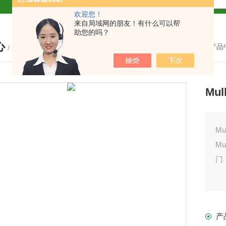
欢迎您！
解
来自局域网的朋友！有什么可以帮
助您的吗？
心
2参数及应用
您的位置：
首页
-
产品
/ PRODUCTS
2参数及应用
Mu
2参数应用
应用
Mu
Mu
门
介绍
产
介绍