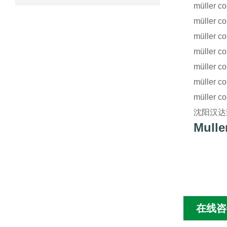
müller 
müller 
müller 
müller 
müller 
müller 
müller 
沈阳汉达森
Mull
在线咨