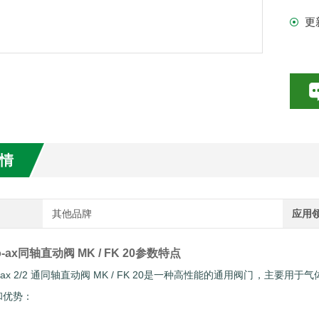
更
数特点介绍
20参数介绍
HE参数介绍
数介绍
情
介绍
介绍
其他品牌
应用
Co-ax同轴直动阀 MK / FK 20参数特点
r Co-ax 2/2 通同轴直动阀 MK / FK 20是一种高性能的通用阀
和优势：