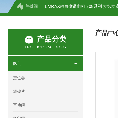
关键词：
EMRAX轴向磁通电机 208系列 持续功率
SCHOTT光源 KL2500系列技术参数详
产品中
OEMER三相同步电机MTES 132SB/
产品分类
OEMER三相同步电机MTES 160MA/
PRODUCTS CATEGORY
OEMER三相同步电机MTES 132SA/
阀门
OEMER电机QLS 180M环保农业领域
定位器
mini motor电机AM 80P参数特点介绍
爆破片
mini motor电机AM 66T参数特点介绍
直通阀
mini motor电机AM 440M3T参数特点