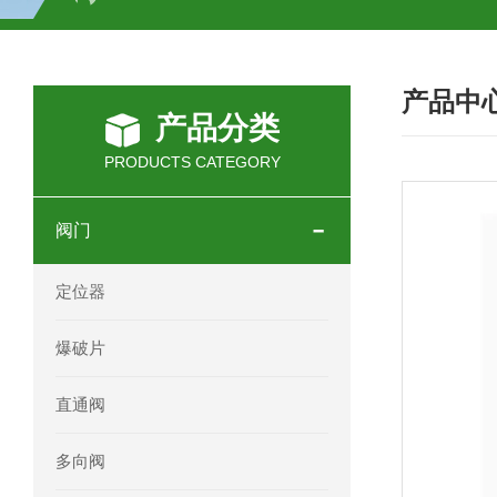
SCHOTT光源 KL2500系列技术参数详
产品中
OEMER三相同步电机MTES 132SB/
产品分类
OEMER三相同步电机MTES 160MA/
PRODUCTS CATEGORY
OEMER三相同步电机MTES 132SA/
阀门
OEMER电机QLS 180M环保农业领域
定位器
mini motor电机AM 80P参数特点介绍
爆破片
mini motor电机AM 66T参数特点介绍
直通阀
mini motor电机AM 440M3T参数特点
多向阀
mini motor电机MCE 320P2T参数特点