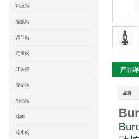
角座阀
mini motor电机MC230P3T 20- B参
隔膜阀
Ac-motoren交流电机3RT1026-1AC
调节阀
AC-motoren交流电机FCA 132S-4/P
定量阀
AC-motoren交流电机ACM 160M-4参
开关阀
产品详
AC-MOTOREN电机FCPA 80B-6参数
安全阀
AC-MOTOREN电机FCPA 71B-2参数
品牌
制动阀
Bu
球阀
Bu
疏水阀