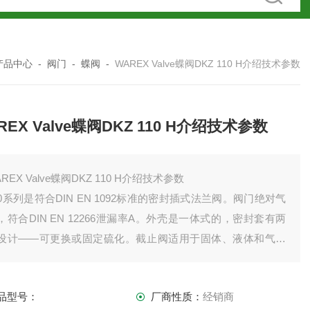
产品中心
-
阀门
-
蝶阀
-
WAREX Valve蝶阀DKZ 110 H介绍技术参数
REX Valve蝶阀DKZ 110 H介绍技术参数
REX Valve蝶阀DKZ 110 H介绍技术参数
10系列是符合DIN EN 1092标准的密封插式法兰阀。阀门绝对气
，符合DIN EN 12266泄漏率A。外壳是一体式的，密封套有两
设计——可更换或固定硫化。截止阀适用于固体、液体和气体
质，温度范围为 – 40 至 + 200°C。 该系列也可用作节流阀（金
密封闭合），用于温度超过 200°C 的热气体
品型号：
厂商性质：
经销商