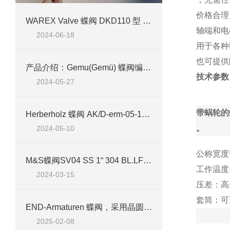
价格合理
WAREX Valve 蝶阀 DKD110 型 DN 200 技术介绍
轴端和电
2024-06-18
用于各种驱
也可提供防
产品介绍：Gemu(Gemü) 蝶阀编号 d75 R481 65W332A1EL1
技术参数
2024-05-27
带蜗轮的
Herberholz 蝶阀 AK/D-erm-05-100-10案例介绍
。
2024-05-10
公称宽度范围
M&S蝶阀SV04 SS 1“ 304 BL.LF-TOP 2NI/1MV VMQ4技术参数及应用介绍
工作温度：–
2024-03-15
压差：高达 
套筒：可
END-Armaturen 蝶阀，采用晶圆和凸耳设计，不锈钢，铸铁或铝制阀体
2025-02-08