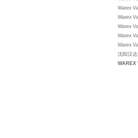
Warex V
Warex V
Warex V
Warex 
Warex V
沈阳汉达森
WAREX