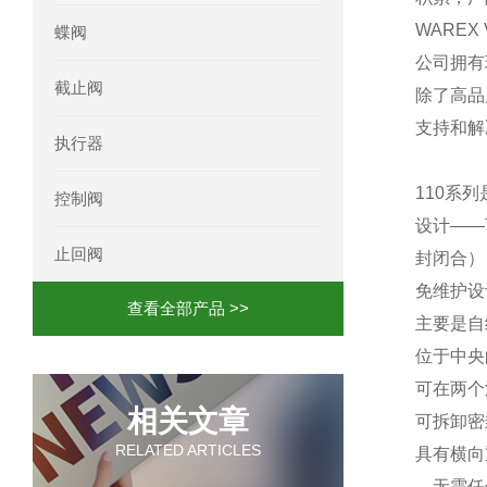
WARE
蝶阀
公司拥有
截止阀
除了高品
支持和解
执行器
110系列
控制阀
设计——
止回阀
封闭合）
免维护设
查看全部产品 >>
主要是自
位于中央
可在两个
相关文章
可拆卸密
RELATED ARTICLES
具有横向
，无需任