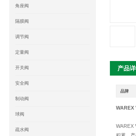
角座阀
mini motor电机MC230P3T 20- B参
隔膜阀
Ac-motoren交流电机3RT1026-1AC
调节阀
AC-motoren交流电机FCA 132S-4/P
定量阀
AC-motoren交流电机ACM 160M-4参
开关阀
产品详
AC-MOTOREN电机FCPA 80B-6参数
安全阀
AC-MOTOREN电机FCPA 71B-2参数
品牌
制动阀
WAREX
球阀
WARE
疏水阀
积累，产