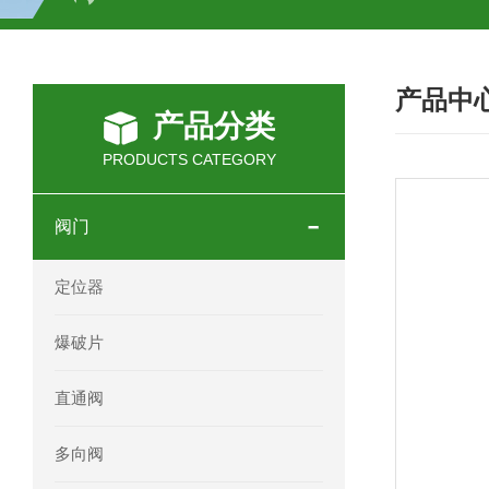
SCHOTT光源 KL2500系列技术参数详
产品中
OEMER三相同步电机MTES 132SB/
产品分类
OEMER三相同步电机MTES 160MA/
PRODUCTS CATEGORY
OEMER三相同步电机MTES 132SA/
阀门
OEMER电机QLS 180M环保农业领域
定位器
mini motor电机AM 80P参数特点介绍
爆破片
mini motor电机AM 66T参数特点介绍
直通阀
mini motor电机AM 440M3T参数特点
多向阀
mini motor电机MCE 320P2T参数特点