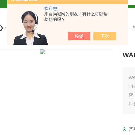
欢迎您！
解
来自局域网的朋友！有什么可以帮
助您的吗？
心
2参数及应用
您的位置：
首页
-
/ PRODUCTS
2参数及应用
WA
2参数应用
应用
WA
1
密
种
介
介绍
属
产
介绍