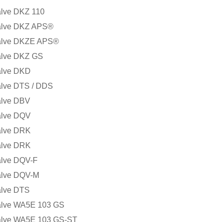
lve DKZ 110
alve DKZ APS®
alve DKZE APS®
alve DKZ GS
alve DKD
lve DTS / DDS
alve DBV
alve DQV
alve DRK
alve DRK
alve DQV-F
alve DQV-M
alve DTS
alve WA5E 103 GS
alve WA5E 103 GS-ST