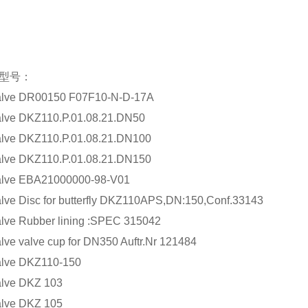
型号：
alve DR00150 F07F10-N-D-17A
lve DKZ110.P.01.08.21.DN50
lve DKZ110.P.01.08.21.DN100
lve DKZ110.P.01.08.21.DN150
alve EBA21000000-98-V01
lve Disc for butterfly DKZ110APS,DN:150,Conf.33143
lve Rubber lining :SPEC 315042
lve valve cup for DN350 Auftr.Nr 121484
alve DKZ110-150
lve DKZ 103
lve DKZ 105