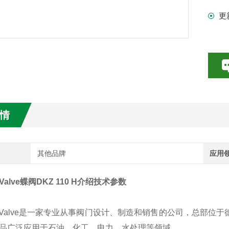
更
数特点介绍
20参数介绍
HE参数介绍
数介绍
情
介绍
介绍
其他品牌
应用
 Valve蝶阀DKZ 110 H介绍技术参数
X Valve是一家专业从事阀门设计、制造和销售的公司，总部位
品广泛应用于石油、化工、电力、水处理等领域。