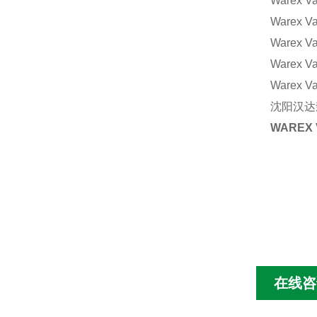
Warex V
Warex V
Warex V
Warex 
Warex V
沈阳汉达森
WAREX
在线咨