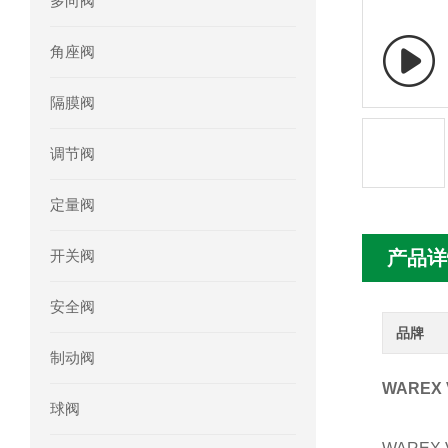
多向阀
mini motor电机MCE 320P2T参数特点
角座阀
mini motor电机MC230P3T 20- B参
隔膜阀
Ac-motoren交流电机3RT1026-1AC
调节阀
AC-motoren交流电机FCA 132S-4/P
定量阀
AC-motoren交流电机ACM 160M-4参
开关阀
产品详
AC-MOTOREN电机FCPA 80B-6参数
安全阀
AC-MOTOREN电机FCPA 71B-2参数
品牌
制动阀
WAREX
球阀