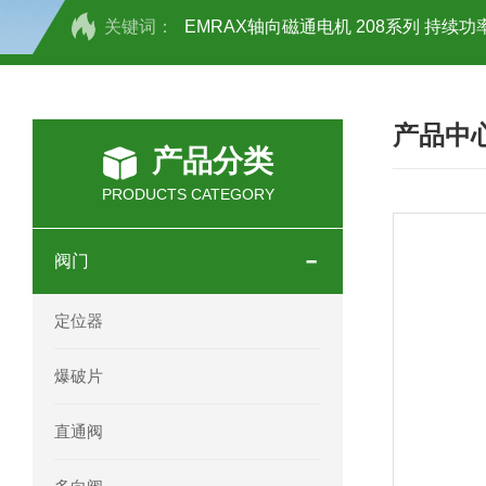
关键词：
EMRAX轴向磁通电机 208系列 持续功率
SCHOTT光源 KL2500系列技术参数详
产品中
OEMER三相同步电机MTES 132SB/
产品分类
OEMER三相同步电机MTES 160MA/
PRODUCTS CATEGORY
OEMER三相同步电机MTES 132SA/
阀门
OEMER电机QLS 180M环保农业领域
定位器
mini motor电机AM 80P参数特点介绍
爆破片
mini motor电机AM 66T参数特点介绍
直通阀
mini motor电机AM 440M3T参数特点