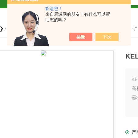
欢迎您！
解
来自局域网的朋友！有什么可以帮
助您的吗？
心
2参数及应用
您的位置：
首页
-
/ PRODUCTS
2参数及应用
KE
2参数应用
应用
K
高
需
介绍
产
介绍