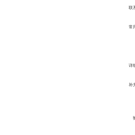
联
常
详
补