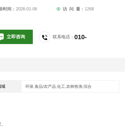
新时间：
2026-01-06
访 问 量：
1268
010-
立即咨询
联系电话：
64714988,196
领域
环保,食品/农产品,化工,农林牧渔,综合
求。