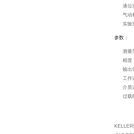
液位
气动
实验
参数：
测量范
精度
输出信
工作温
介质温
过载
KELLE