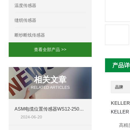
温度传感器
mini motor电机MC230P3T 20- B参
缝纫传感器
Ac-motoren交流电机3RT1026-1AC
断纱断线传感器
AC-motoren交流电机FCA 132S-4/P
查看全部产品 >>
AC-motoren交流电机ACM 160M-4参
产品详
AC-MOTOREN电机FCPA 80B-6参数
相关文章
AC-MOTOREN电机FCPA 71B-2参数
品牌
RELATED ARTICLES
KELLE
ASM电缆位置传感器WS12-2500-420A-L10-SB0-M12 技术介绍
KELLE
2024-06-20
高精