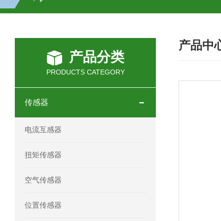
SCHOTT光源 KL2500系列技术参数详
产品中
OEMER三相同步电机MTES 132SB/
产品分类
OEMER三相同步电机MTES 160MA/
PRODUCTS CATEGORY
OEMER三相同步电机MTES 132SA/
传感器
OEMER电机QLS 180M环保农业领域
电流互感器
mini motor电机AM 80P参数特点介绍
扭矩传感器
mini motor电机AM 66T参数特点介绍
空气传感器
mini motor电机AM 440M3T参数特点
位置传感器
mini motor电机MCE 320P2T参数特点