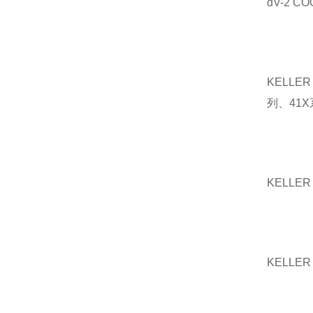
dV-2 C
KELLE
列、41X系
KELLE
KELLE