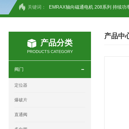
关键词：
EMRAX轴向磁通电机 208系列 持续功率
SCHOTT光源 KL2500系列技术参数详
产品中
OEMER三相同步电机MTES 132SB/
产品分类
OEMER三相同步电机MTES 160MA/
PRODUCTS CATEGORY
OEMER三相同步电机MTES 132SA/
阀门
OEMER电机QLS 180M环保农业领域
定位器
mini motor电机AM 80P参数特点介绍
爆破片
mini motor电机AM 66T参数特点介绍
直通阀
mini motor电机AM 440M3T参数特点