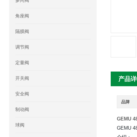
多向阀
mini motor电机MCE 320P2T参数特点
角座阀
mini motor电机MC230P3T 20- B参
隔膜阀
Ac-motoren交流电机3RT1026-1AC
调节阀
AC-motoren交流电机FCA 132S-4/P
定量阀
AC-motoren交流电机ACM 160M-4参
开关阀
产品详
AC-MOTOREN电机FCPA 80B-6参数
安全阀
AC-MOTOREN电机FCPA 71B-2参数
品牌
制动阀
GEMU 
球阀
GEMU