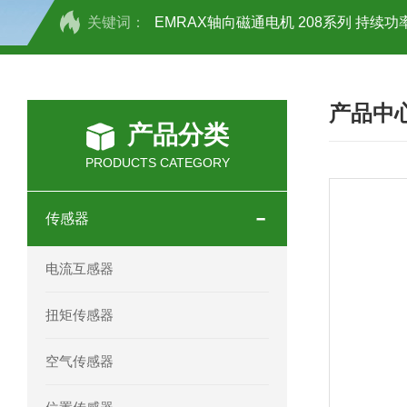
关键词：
EMRAX轴向磁通电机 208系列 持续功率
SCHOTT光源 KL2500系列技术参数详
产品中
OEMER三相同步电机MTES 132SB/
产品分类
OEMER三相同步电机MTES 160MA/
PRODUCTS CATEGORY
OEMER三相同步电机MTES 132SA/
传感器
OEMER电机QLS 180M环保农业领域
电流互感器
mini motor电机AM 80P参数特点介绍
扭矩传感器
mini motor电机AM 66T参数特点介绍
空气传感器
mini motor电机AM 440M3T参数特点