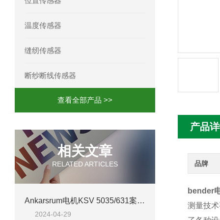
位置传感器
mini motor电机MCE 320P2T参数特点
温度传感器
mini motor电机MC230P3T 20- B参
缝纫传感器
Ac-motoren交流电机3RT1026-1AC
断纱断线传感器
AC-motoren交流电机FCA 132S-4/P
查看全部产品 >>
AC-motoren交流电机ACM 160M-4参
产品详
AC-MOTOREN电机FCPA 80B-6参数
相关文章
AC-MOTOREN电机FCPA 71B-2参数
品牌
RELATED ARTICLES
bend
Ankarsrum电机KSV 5035/631案例分析
测量技术
2024-04-29