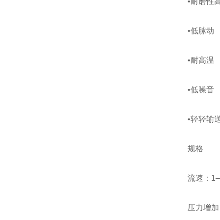
•耐磨性
•低脉动
•耐高温
•低噪音
•轻轻输
规格
流速：1–90
压力增加：1