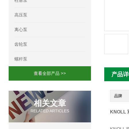
柱塞泵
mini motor电机MCE 320P2T参数特点
高压泵
mini motor电机MC230P3T 20- B参
离心泵
Ac-motoren交流电机3RT1026-1AC
齿轮泵
AC-motoren交流电机FCA 132S-4/P
螺杆泵
AC-motoren交流电机ACM 160M-4参
查看全部产品 >>
产品详
AC-MOTOREN电机FCPA 80B-6参数
AC-MOTOREN电机FCPA 71B-2参数
品牌
相关文章
RELATED ARTICLES
KNOLL