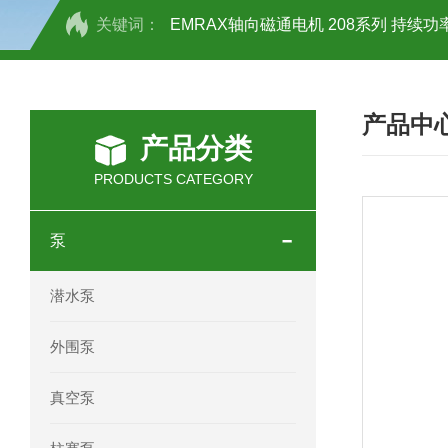
关键词：
EMRAX轴向磁通电机 208系列 持续功率
SCHOTT光源 KL2500系列技术参数详
产品中
OEMER三相同步电机MTES 132SB/
产品分类
OEMER三相同步电机MTES 160MA/
PRODUCTS CATEGORY
OEMER三相同步电机MTES 132SA/
泵
OEMER电机QLS 180M环保农业领域
潜水泵
mini motor电机AM 80P参数特点介绍
外围泵
mini motor电机AM 66T参数特点介绍
真空泵
mini motor电机AM 440M3T参数特点