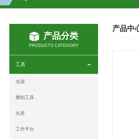
SCHOTT光源 KL2500系列技术参数详
产品中
OEMER三相同步电机MTES 132SB/
产品分类
OEMER三相同步电机MTES 160MA/
PRODUCTS CATEGORY
OEMER三相同步电机MTES 132SA/
工具
OEMER电机QLS 180M环保农业领域
光源
mini motor电机AM 80P参数特点介绍
磨削工具
mini motor电机AM 66T参数特点介绍
光原
mini motor电机AM 440M3T参数特点
工作平台
mini motor电机MCE 320P2T参数特点