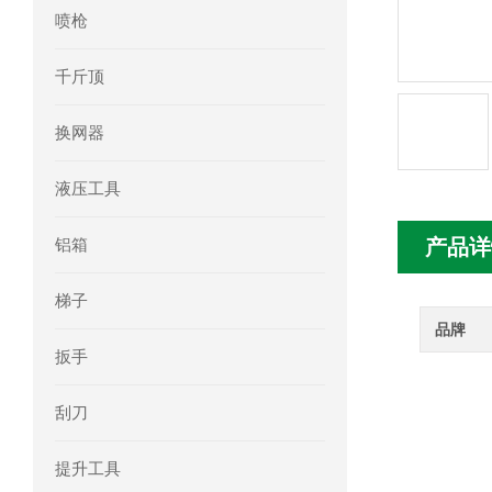
喷枪
mini motor电机MC230P3T 20- B参
千斤顶
Ac-motoren交流电机3RT1026-1AC
换网器
AC-motoren交流电机FCA 132S-4/P
液压工具
AC-motoren交流电机ACM 160M-4参
铝箱
产品详
AC-MOTOREN电机FCPA 80B-6参数
梯子
AC-MOTOREN电机FCPA 71B-2参数
品牌
扳手
刮刀
·
提升工具