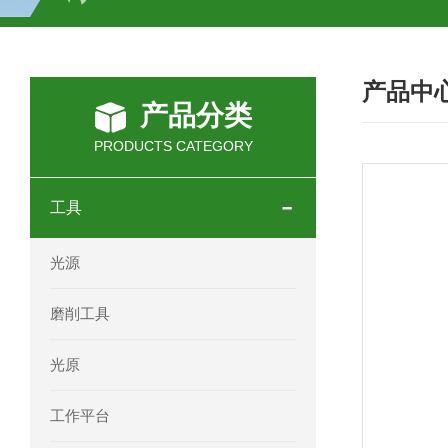
SCHOTT光源 KL2500系列技术参数详
产品中
OEMER三相同步电机MTES 132SB/
产品分类
OEMER三相同步电机MTES 160MA/
PRODUCTS CATEGORY
OEMER三相同步电机MTES 132SA/
工具
OEMER电机QLS 180M环保农业领域
光源
mini motor电机AM 80P参数特点介绍
磨削工具
mini motor电机AM 66T参数特点介绍
光原
mini motor电机AM 440M3T参数特点
工作平台
mini motor电机MCE 320P2T参数特点