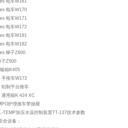
s 电车W161
s 电车W170
s 电车W171
s 电车W172
s 电车W181
s 电车W182
s 梯子Z600
子Z500
输箱K405
S
手推车W172
S
铝制平台推车
S
通用箱K 424 XC
MPO
护理推车带抽屉
L-TEMP
加压水温控制装置TT-137技术参数
全设备：