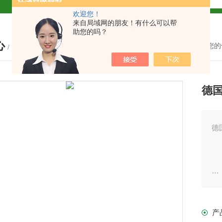
欢迎您！
解
来自局域网的朋友！有什么可以帮
助您的吗？
心
2参数及应用
您的
/ PRODUCTS
2参数及应用
德国
2参数应用
应用
德
Z
8
介绍
筑
产
作
介绍