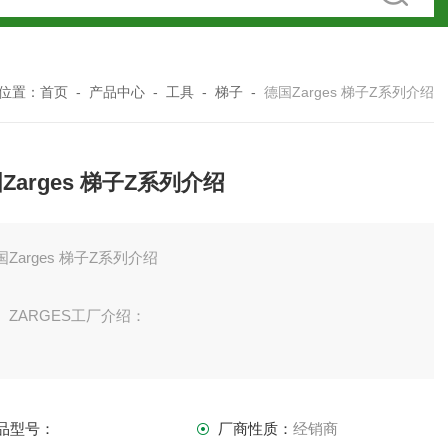
位置：
首页
-
产品中心
-
工具
-
梯子
-
德国Zarges 梯子Z系列介绍
Zarges 梯子Z系列介绍
国Zarges 梯子Z系列介绍
ARGES工厂介绍：
0多年来，ZARGES品牌一直是接入、包装、运输和特殊建
领域不断创新的代名词。ZARGES是欧洲家轻金属建筑公司，
品型号：
厂商性质：
经销商
为欧洲家轻金属公司，zarges成立于1933年。截止目前，在德