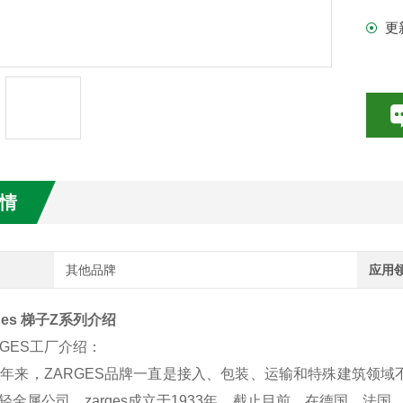
国
更
梯
数特点介绍
规
20参数介绍
HE参数介绍
数介绍
情
介绍
介绍
其他品牌
应用
ges 梯子Z系列介绍
ES工厂介绍：
来，ZARGES品牌一直是接入、包装、运输和特殊建筑领域不
轻金属公司，zarges成立于1933年。截止目前，在德国、