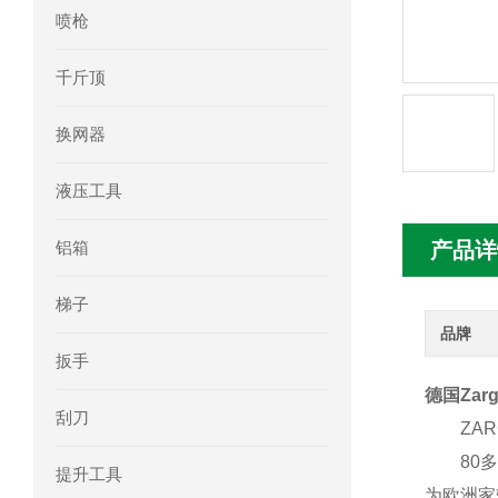
喷枪
mini motor电机MC230P3T 20- B参
千斤顶
Ac-motoren交流电机3RT1026-1AC
换网器
AC-motoren交流电机FCA 132S-4/P
液压工具
AC-motoren交流电机ACM 160M-4参
铝箱
产品详
AC-MOTOREN电机FCPA 80B-6参数
梯子
AC-MOTOREN电机FCPA 71B-2参数
品牌
扳手
德国Zar
刮刀
ZARG
80多年
提升工具
为欧洲家