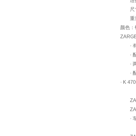
连接：
尺寸： 
重量：
颜色：银
ZARGE
· 有
· 配
· 两
· 配
· K 470
ZAR
ZAR
· 车