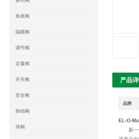
多向阀
mini motor电机MCE 320P2T参数特点
角座阀
mini motor电机MC230P3T 20- B参
隔膜阀
Ac-motoren交流电机3RT1026-1AC
调节阀
AC-motoren交流电机FCA 132S-4/P
定量阀
AC-motoren交流电机ACM 160M-4参
开关阀
产品详
AC-MOTOREN电机FCPA 80B-6参数
安全阀
AC-MOTOREN电机FCPA 71B-2参数
品牌
制动阀
EL-O-
球阀
新一代