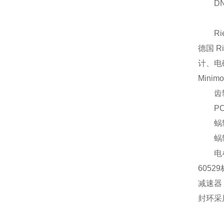
DN
Rie
德国 
计、电
Minimot
齿轮
PC
蜗轮减
蜗轮减
电机：
6052
减速器
封环采