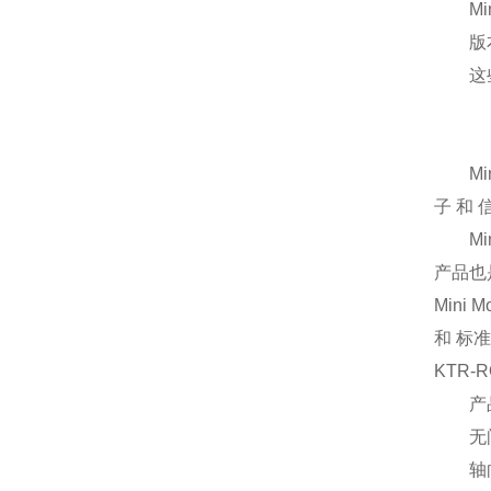
Min
版本B
这些减
M
Min
子 和
Min
产品也
Mini Mo
和 标
KTR-R
产品
无间
轴向