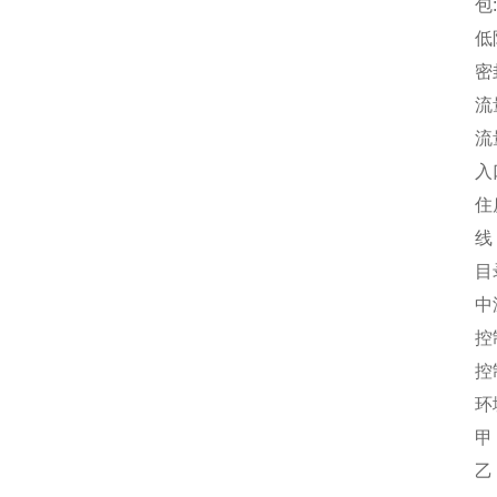
包:
低限
密封材
流量:
流量测量
入口压
住房
线：G 
目录页
中温:
控制范
控制范
环境温
甲：
乙：