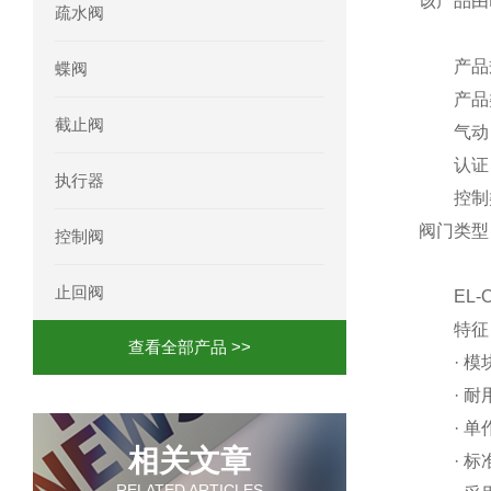
该产品由Ke
疏水阀
产品
蝶阀
产品类
截止阀
气动
认证：A
执行器
控制类
阀门类型
控制阀
止回阀
EL-O-
特征
查看全部产品 >>
· 模
· 耐
· 单作用和
相关文章
· 标准
RELATED ARTICLES