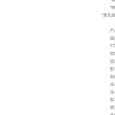
*电
*
发生
产品
温度范
TT-1
控制：
流量控
型号：
加热能
冷却能力
冷却
泵容量：
填充