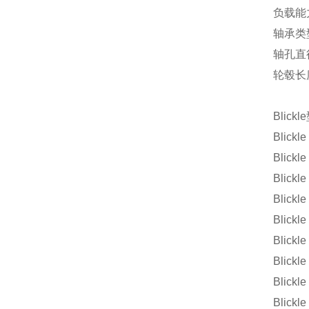
负载能
轴承类
轴孔直
轮毂长
Blickle
Blick
Blickl
Blickl
Blick
Blick
Blick
Blickl
Blickl
Blick