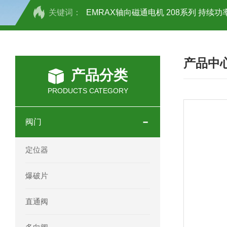
关键词：
EMRAX轴向磁通电机 208系列 持续功率
SCHOTT光源 KL2500系列技术参数详
产品中
OEMER三相同步电机MTES 132SB/
产品分类
OEMER三相同步电机MTES 160MA/
PRODUCTS CATEGORY
OEMER三相同步电机MTES 132SA/
阀门
OEMER电机QLS 180M环保农业领域
定位器
mini motor电机AM 80P参数特点介绍
爆破片
mini motor电机AM 66T参数特点介绍
直通阀
mini motor电机AM 440M3T参数特点