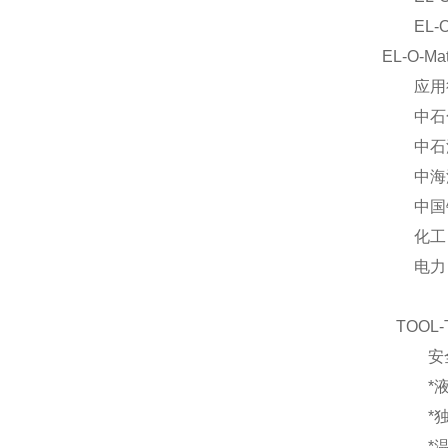
EL-O-M
EL-O-Ma
应用
中石
中石
中海
中国
化工
电力
TOOL-
安全
*液
*独
*温