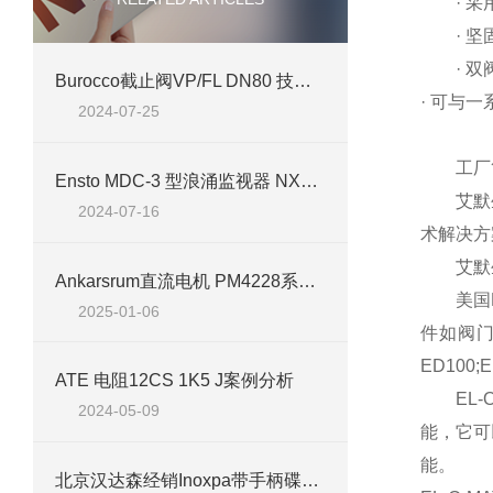
· 采用
· 坚固
· 双阀
Burocco截止阀VP/FL DN80 技术介绍及应用
·
可与一
2024-07-25
工厂简
Ensto MDC-3 型浪涌监视器 NX7260024 技术介绍
艾默生于
2024-07-16
术解决方
艾默生在
Ankarsrum直流电机 PM4228系列 转速范围：150 – 320 rpm
美国EL
2025-01-06
件如阀
ED100;
ATE 电阻12CS 1K5 J案例分析
EL-O
2024-05-09
能，它可
能。
北京汉达森经销Inoxpa带手柄碟阀——高品质流体控制解决方案