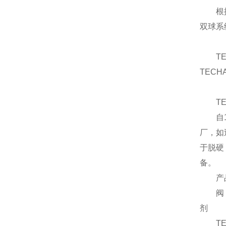
根
双球系
T
TECH
T
自
厂，如
于脱硬
备。
产品
阀，控
剂
T