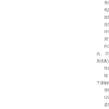
免
电
故障
扭矩从0
环境温度
用于机
ROT
合。 
系统配
性
除了联
下接触
弹
GS系
柔性齿