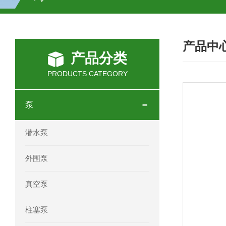
SCHOTT光源 KL2500系列技术参数详
产品中
OEMER三相同步电机MTES 132SB/
产品分类
OEMER三相同步电机MTES 160MA/
PRODUCTS CATEGORY
OEMER三相同步电机MTES 132SA/
泵
OEMER电机QLS 180M环保农业领域
潜水泵
mini motor电机AM 80P参数特点介绍
外围泵
mini motor电机AM 66T参数特点介绍
真空泵
mini motor电机AM 440M3T参数特点
柱塞泵
mini motor电机MCE 320P2T参数特点