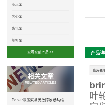
高压泵
mini motor电机MC230P3T 20- B参
离心泵
Ac-motoren交流电机3RT1026-1AC
齿轮泵
AC-motoren交流电机FCA 132S-4/P
螺杆泵
AC-motoren交流电机ACM 160M-4参
查看全部产品 >>
产品详
AC-MOTOREN电机FCPA 80B-6参数
AC-MOTOREN电机FCPA 71B-2参数
应用领
相关文章
br
RELATED ARTICLES
叶
Parker液压泵常见故障诊断与维护技巧