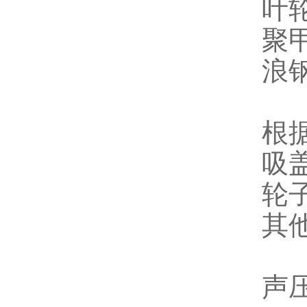
叶
聚甲
浪
根
吸
轮
其
声