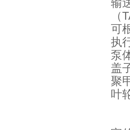
输
（T
可
执
泵
盖
聚甲
叶