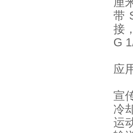
厘
带 
接
G 
应
宣
冷
运