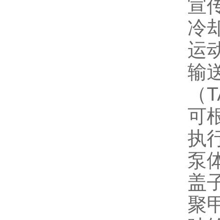
宣
冷
运
输
（T
可
执
泵
盖
聚甲