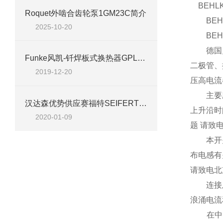
BEHL
Roquet外啮合齿轮泵1GM23C简介
BEHL
2025-10-20
BEHL
德国贝克
Funke风凯-钎焊板式换热器GPLB系列技术资料
二极管、
2019-12-20
压高电流
主要应用
汉达森优势供应赛福特SEIFERT工业空调
上升沿时
2020-01-09
题 请致
本开关的
布电感有
请致电北
连接及操
浪涌电流
在中间