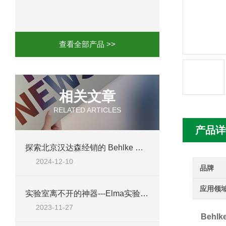
mini motor电机MCE 320P2T参数特点
mini motor电机MC230P3T 20- B参
查看全部产品 >>
Ac-motoren交流电机3RT1026-1AC
AC-motoren交流电机FCA 132S-4/P
相关文章
RELATED ARTICLES
AC-motoren交流电机ACM 160M-4参
产品详
AC-MOTOREN电机FCPA 80B-6参数
探索北京汉达森经销的 Behlke 开关 HTS 320-200-SCR
2024-12-10
AC-MOTOREN电机FCPA 71B-2参数
品牌
应用领
实验室离不开的神器---Elma实验室清洁剂工具A10
2023-11-27
Behlk