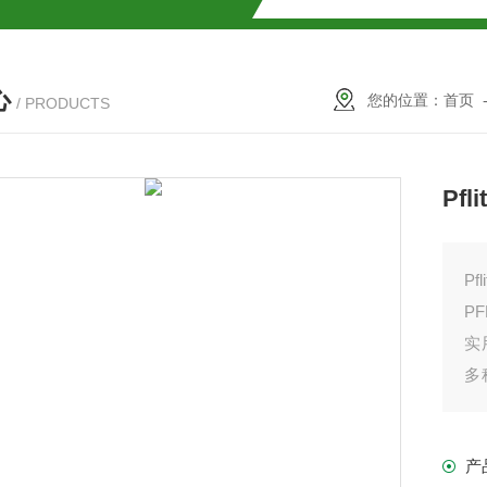
解
心
2参数及应用
您的位置：
首页
/ PRODUCTS
2参数及应用
Pf
2参数应用
应用
Pf
P
实
多
观
介绍
决
产
介绍