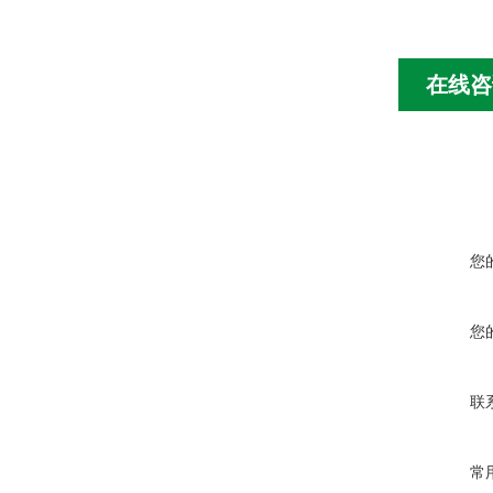
在线咨
您
您
联
常