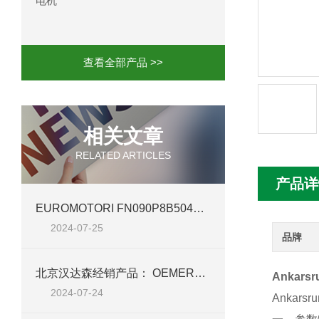
电机
mini motor电机MCE 320P2T参数特点
mini motor电机MC230P3T 20- B参
查看全部产品 >>
Ac-motoren交流电机3RT1026-1AC
AC-motoren交流电机FCA 132S-4/P
相关文章
RELATED ARTICLES
AC-motoren交流电机ACM 160M-4参
产品详
AC-MOTOREN电机FCPA 80B-6参数
EUROMOTORI FN090P8B504AVFZ 电机——北京汉达森高效动力新篇章
2024-07-25
AC-MOTOREN电机FCPA 71B-2参数
品牌
北京汉达森经销产品： OEMER电机 QCAVM 90L 详细介绍
Ankars
2024-07-24
Ankar