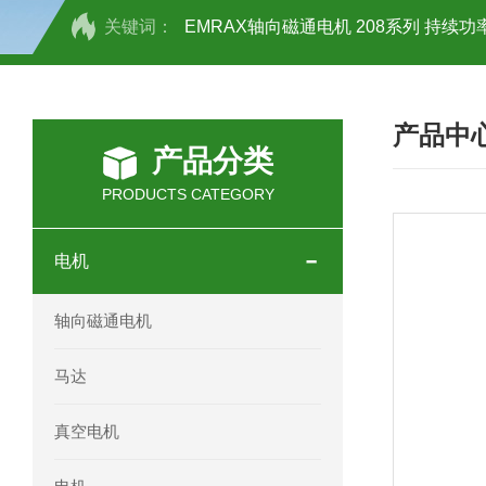
关键词：
EMRAX轴向磁通电机 208系列 持续功率
SCHOTT光源 KL2500系列技术参数详
产品中
OEMER三相同步电机MTES 132SB/
产品分类
OEMER三相同步电机MTES 160MA/
PRODUCTS CATEGORY
OEMER三相同步电机MTES 132SA/
电机
OEMER电机QLS 180M环保农业领域
轴向磁通电机
mini motor电机AM 80P参数特点介绍
马达
mini motor电机AM 66T参数特点介绍
真空电机
mini motor电机AM 440M3T参数特点