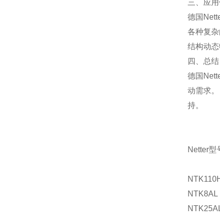
三、应用
德国Net
各种复杂
结构动态
四、总结
德国Net
动需求。
持。
Netter型
NTK110
NTK8AL
NTK25A