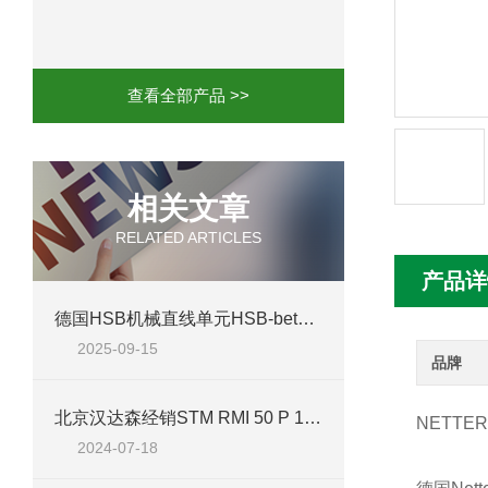
mini motor电机MCE 320P2T参数特点
mini motor电机MC230P3T 20- B参
查看全部产品 >>
Ac-motoren交流电机3RT1026-1AC
AC-motoren交流电机FCA 132S-4/P
相关文章
RELATED ARTICLES
AC-motoren交流电机ACM 160M-4参
产品详
AC-MOTOREN电机FCPA 80B-6参数
德国HSB机械直线单元HSB-beta 80带齿形带传动或丝杠传动
2025-09-15
AC-MOTOREN电机FCPA 71B-2参数
品牌
北京汉达森经销STM RMI 50 P 1/10 G 80B14减速机技术介绍
NETTE
2024-07-18