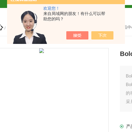
欢迎您！
解
来自局域网的朋友！有什么可以帮
助您的吗？
心
2参数及应用
您的位置：
首页
-
产品中
/ PRODUCTS
2参数及应用
Bo
2参数应用
应用
B
B
的
采
性
介绍
产
介绍