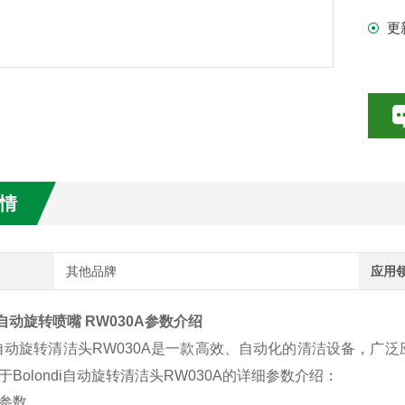
更
数特点介绍
20参数介绍
HE参数介绍
数介绍
情
介绍
介绍
其他品牌
应用
di自动旋转喷嘴 RW030A参数介绍
ndi自动旋转清洁头RW030A是一款高效、自动化的清洁设备
于Bolondi自动旋转清洁头RW030A的详细参数介绍：
参数