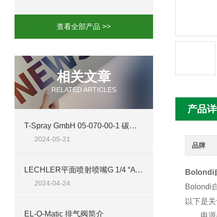
mini motor电机MC230P3T 20- B参
查看全部产品 >>
Ac-motoren交流电机3RT1026-1AC
AC-motoren交流电机FCA 132S-4/P
相关文章
RELATED ARTICLES
AC-motoren交流电机ACM 160M-4参
产品详
AC-MOTOREN电机FCPA 80B-6参数
T-Spray GmbH 05-070-00-1 碳化硼喷嘴案例分析
2024-05-21
AC-MOTOREN电机FCPA 71B-2参数
品牌
LECHLER平面喷射喷嘴G 1/4 “A 600.130.56.A参数
Bolon
2024-04-24
Bolo
以下是关
EL-O-Matic 排气阀简介
电源