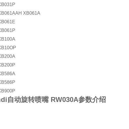
 XB031P
 XB061AAH XB061A
 XB061E
 XB061P
 XB100A
 XB10OP
 XB200A
 XB200P
 XB586A
 XB586P
 XB900P
ondi自动旋转喷嘴 RW030A参数介绍