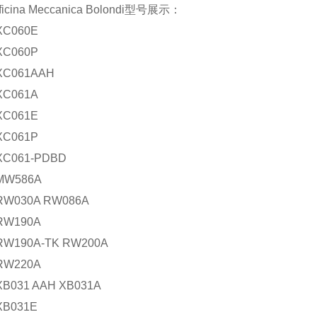
cina Meccanica Bolondi型号展示：
 XC060E
 XC060P
 XC061AAH
 XC061A
 XC061E
 XC061P
 XC061-PDBD
 MW586A
 RW030A RW086A
 RW190A
 RW190A-TK RW200A
 RW220A
 XB031 AAH XB031A
 XB031E