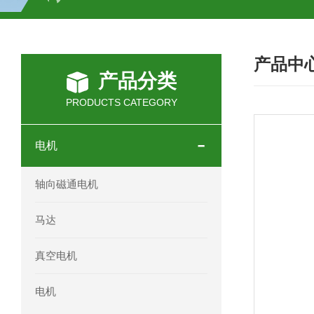
SCHOTT光源 KL2500系列技术参数详
产品中
OEMER三相同步电机MTES 132SB/
产品分类
OEMER三相同步电机MTES 160MA/
PRODUCTS CATEGORY
OEMER三相同步电机MTES 132SA/
电机
OEMER电机QLS 180M环保农业领域
轴向磁通电机
mini motor电机AM 80P参数特点介绍
马达
mini motor电机AM 66T参数特点介绍
真空电机
mini motor电机AM 440M3T参数特点
电机
mini motor电机MCE 320P2T参数特点