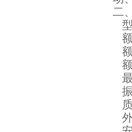
二
型
额
额
额
最
振
质
外