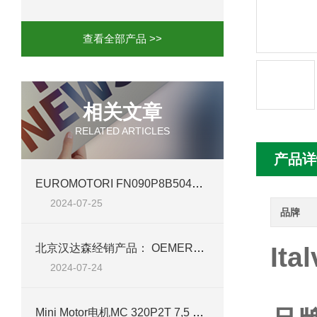
mini motor电机MC230P3T 20- B参
查看全部产品 >>
Ac-motoren交流电机3RT1026-1AC
AC-motoren交流电机FCA 132S-4/P
相关文章
RELATED ARTICLES
AC-motoren交流电机ACM 160M-4参
产品详
AC-MOTOREN电机FCPA 80B-6参数
EUROMOTORI FN090P8B504AVFZ 电机——北京汉达森高效动力新篇章
2024-07-25
AC-MOTOREN电机FCPA 71B-2参数
品牌
北京汉达森经销产品： OEMER电机 QCAVM 90L 详细介绍
It
2024-07-24
Mini Motor电机MC 320P2T 7,5 B3 技术介绍