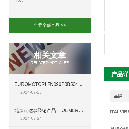
电机
mini motor电机MCE 320P2T参数特点
mini motor电机MC230P3T 20- B参
查看全部产品 >>
Ac-motoren交流电机3RT1026-1AC
AC-motoren交流电机FCA 132S-4/P
相关文章
RELATED ARTICLES
AC-motoren交流电机ACM 160M-4参
产品详
AC-MOTOREN电机FCPA 80B-6参数
EUROMOTORI FN090P8B504AVFZ 电机——北京汉达森高效动力新篇章
2024-07-25
AC-MOTOREN电机FCPA 71B-2参数
品牌
北京汉达森经销产品： OEMER电机 QCAVM 90L 详细介绍
ITALV
2024-07-24