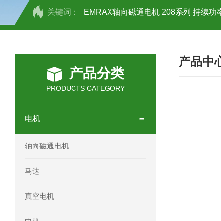
关键词：
EMRAX轴向磁通电机 208系列 持续功率
SCHOTT光源 KL2500系列技术参数详
产品中
OEMER三相同步电机MTES 132SB/
产品分类
OEMER三相同步电机MTES 160MA/
PRODUCTS CATEGORY
OEMER三相同步电机MTES 132SA/
电机
OEMER电机QLS 180M环保农业领域
轴向磁通电机
mini motor电机AM 80P参数特点介绍
马达
mini motor电机AM 66T参数特点介绍
真空电机
mini motor电机AM 440M3T参数特点